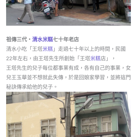
祖傳三代‧
清水米糕
七十年老店
清水小吃「王塔
米糕
」走過七十年以上的時間，民國
22年左右，由王塔先生所創始「王塔
米糕
店」，
王塔先生的兒子每位都事業有成，各有自己的事業，女
兒王玉華並不想就此失傳，於是回娘家學習，並將這門
秘訣傳承給他的兒子。