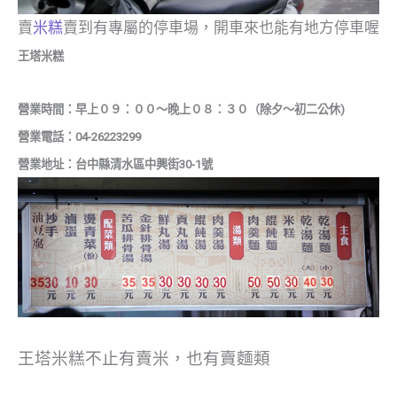
賣
米糕
賣到有專屬的停車場，開車來也能有地方停車喔
王塔米糕
營業時間：早上０９：００～晚上０８：３０（除夕～初二公休)
營業電話：04-26223299
營業地址：台中縣清水區中興街30-1號
王塔米糕不止有賣米，也有賣麵類