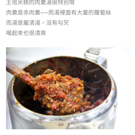
王塔米糕的肉羹湯很特別唷
肉羹是赤肉羹~~而湯裡面有大量的蘿蔔絲
而湯是屬清湯，沒有勾芡
喝起來也很清爽