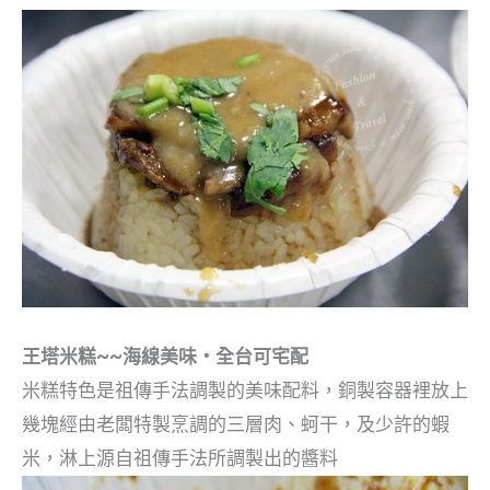
王塔米糕~~海線美味‧全台可宅配
米糕特色是祖傳手法調製的美味配料，銅製容器裡放上
幾塊經由老闆特製烹調的三層肉、蚵干，及少許的蝦
米，淋上源自祖傳手法所調製出的醬料