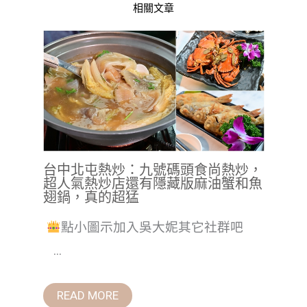
相關文章
台中北屯熱炒：九號碼頭食尚熱炒，
超人氣熱炒店還有隱藏版麻油蟹和魚
翅鍋，真的超猛
點小圖示加入吳大妮其它社群吧
...
READ MORE