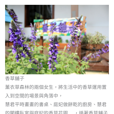
香草舖子
薰衣草森林的兩個女生，將生活中的香草運用置
入到空間的場景與角落中，
慧君平時畫畫的書桌、庭妃做餅乾的廚房、慧君
的閣樓臥室與庭妃的香草花園……，循著香草舖子