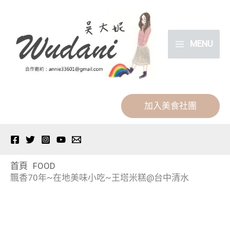
跳
分
至
類
主
MENU
要
內
容
加入美食社團
首頁
FOOD
飄香70年~在地美味小吃~王塔米糕@台中清水