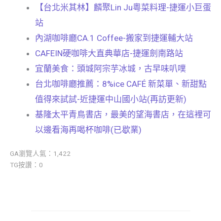
【台北米其林】麟聚Lin Ju粵菜料理-捷運小巨蛋
站
內湖咖啡廳CA.1 Coffee-搬家到捷運輔大站
CAFEIN硬咖啡大直典華店-捷運劍南路站
宜蘭美食：頭城阿宗芋冰城，古早味叭噗
台北咖啡廳推薦：8%ice CAFÉ 新菜單、新甜點
值得來試試-近捷運中山國小站(再訪更新)
基隆太平青鳥書店，最美的望海書店，在這裡可
以邊看海再喝杯咖啡(已歇業)
GA瀏覽人氣：1,422
TG按讚：0