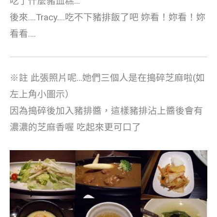
吃了什麼豬血糕…
後來….Tracy….吃不下豬排飯了吧 妳看！妳看！妳
看看….
※註 此張照片呢…她們三個人是在搗碎芝麻啦(如
左上角小圖示）
因為搗碎後加入豬排醬，這樣豬排沾上醬後會有
濃濃的芝麻香喔 吃起來更可口了