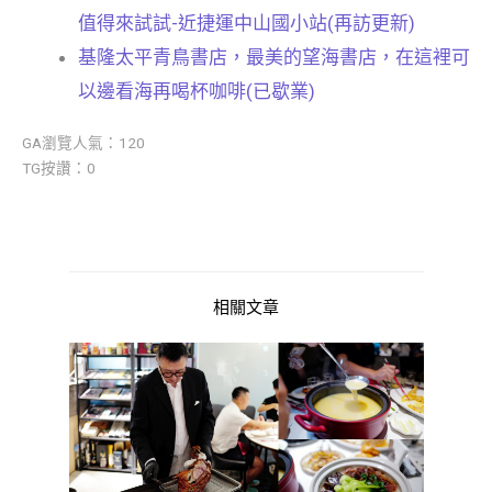
值得來試試-近捷運中山國小站(再訪更新)
基隆太平青鳥書店，最美的望海書店，在這裡可
以邊看海再喝杯咖啡(已歇業)
GA瀏覽人氣：120
TG按讚：0
相關文章