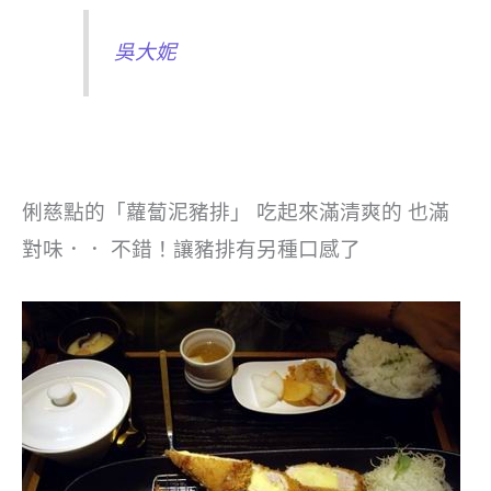
吳大妮
俐慈點的「蘿蔔泥豬排」 吃起來滿清爽的 也滿
對味．． 不錯！讓豬排有另種口感了