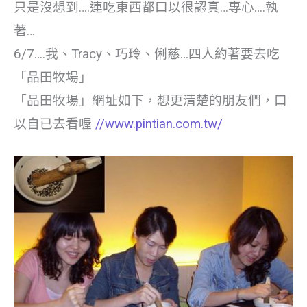
只是沒想到….連吃東西都口以很認真…專心….執
著…
6/7….我、Tracy、巧玲、俐慈…四人約著要去吃
「品田牧場」
「品田牧場」網址如下，想更清楚的朋友們，口
以自已去看喔
//www.pintian.com.tw/