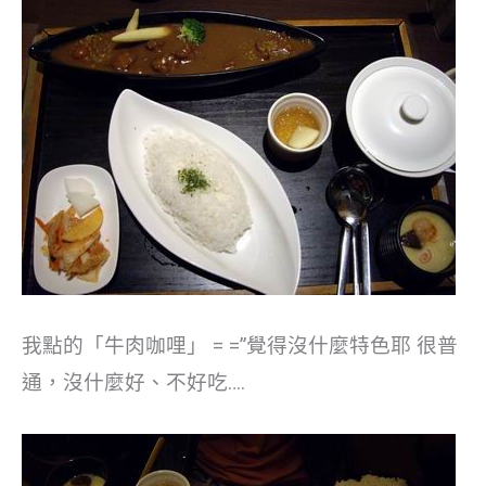
我點的「牛肉咖哩」 = =”覺得沒什麼特色耶 很普
通，沒什麼好、不好吃….