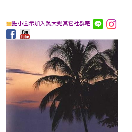
點小圖示加入吳大妮其它社群吧