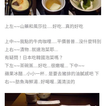
上左~~山藥和風莎拉……好吃….真的好吃
上中~~我點的牛肉咖哩……平價普普….沒什麼特別
上右~~漬物…就速泡菜耶….
有疑問！日本吃韓國泡菜嗎？
下左~~茶碗蒸…..好吃….很嫩喔…. 下中~~
蘋果冰醋….小小一杯… 是要去豬排的油膩感吧 下
右~~肪魚海鮮湯…好喝喔…滿清淡的