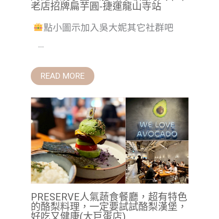
老店招牌扁芋圓-捷運龍山寺站
點小圖示加入吳大妮其它社群吧
...
READ MORE
PRESERVE人氣蔬食餐廳，超有特色
的酪梨料理，一定要試試酪梨漢堡，
好吃又健康(大巨蛋店)