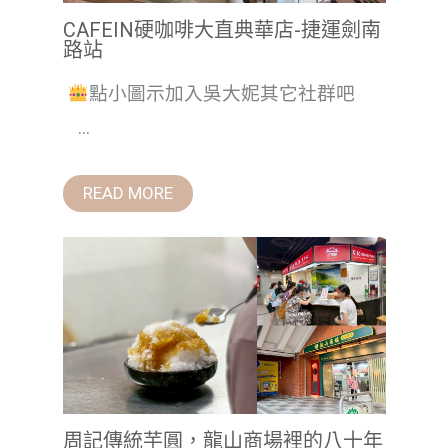
CAFEIN硬咖啡大直典華店-捷運劍南
路站
點小圖示加入吳大妮其它社群吧
...
READ MORE
周記傳統芋圓，龍山商場裡的八十年