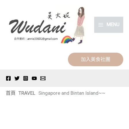
跳
分
至
類
主
MENU
要
內
容
加入美食社團
首頁
TRAVEL
Singapore and Bintan Island~~