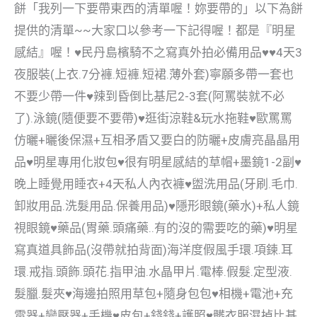
餅「我列一下要帶東西的清單喔！妳要帶的」以下為餅
提供的清單~~大家口以參考一下記得喔！都是『明星
感結』喔！♥民丹島檳騎不之寫真外拍必備用品♥♥4天3
夜服裝(上衣.7分褲.短褲.短裙.薄外套)寧願多帶一套也
不要少帶一件♥辣到昏倒比基尼2-3套(阿罵裝就不必
了).泳鏡(隨便要不要帶)♥逛街涼鞋&玩水拖鞋♥歐罵罵
仿曬+曬後保濕+互相矛盾又要白的防曬+皮膚亮晶晶用
品♥明星專用化妝包♥很有明星感結的草帽+墨鏡1-2副♥
晚上睡覺用睡衣+4天私人內衣褲♥盥洗用品(牙刷.毛巾.
卸妝用品.洗髮用品.保養用品)♥隱形眼鏡(藥水)+私人鏡
視眼鏡♥藥品(胃藥.頭痛藥..有的沒的需要吃的藥)♥明星
寫真道具飾品(沒帶就拍背面)海洋度假風手環.項鍊.耳
環.戒指.頭飾.頭花.指甲油.水晶甲片.電棒.假髮.定型液.
髮臘.髮夾♥海邊拍照用草包+隨身包包♥相機+電池+充
電器+變壓器+手機♥皮包+錢錢+護照♥髒衣服濕掉比基