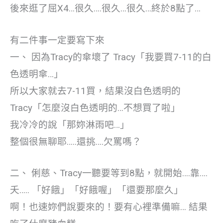
後來逛了屈X4…很久….很久…很久…終於8點了…
有二件事一定要寫下來
一、 因為Tracy的傘壞了 Tracy「我要買7-11的白
色透明傘…」
所以大家就去7-11買，結果沒白色透明的
Tracy「怎麼沒白色透明的…不想買了啦」
我冷冷的說「那妳淋雨吧…」
整個很無聊耶…..還挑….欠罵嗎？
二、 俐慈、Tracy一聽要等到8點，就開始….靠….
夭….. 「好餓」「好餓喔」「還要那麼久」
啊！也速妳們說要來的！要有心裡準備嘛… 結果