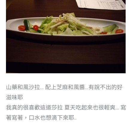
山藥和風沙拉… 配上芝麻和風醬…有說不出的好
滋味耶
我真的很喜歡這道莎拉 夏天吃起來也很輕爽… 寫
著寫著，口水也想滴下來耶..