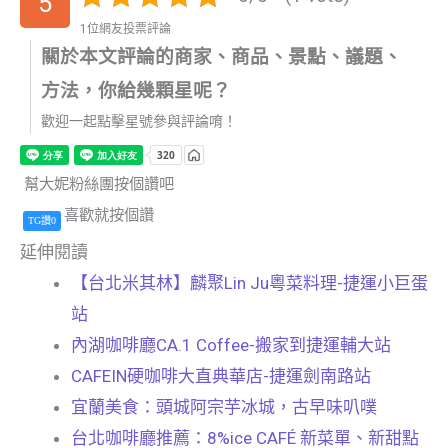
5
1位網友投票評論
關於本文評論的商家、商品、景點、議題、
方法，你給幾顆星呢？
歡迎一起點擊星號參與評論唷！
幫大妮粉絲團按個讚吧
喜歡就按個讚
TG讚0
延伸閱讀
【台北米其林】麟聚Lin Ju粵菜料理-捷運小巨蛋
站
內湖咖啡廳CA.1 Coffee-搬家到捷運輔大站
CAFEIN硬咖啡大直典華店-捷運劍南路站
宜蘭美食：頭城阿宗芋冰城，古早味叭噗
台北咖啡廳推薦：8%ice CAFÉ 新菜單、新甜點