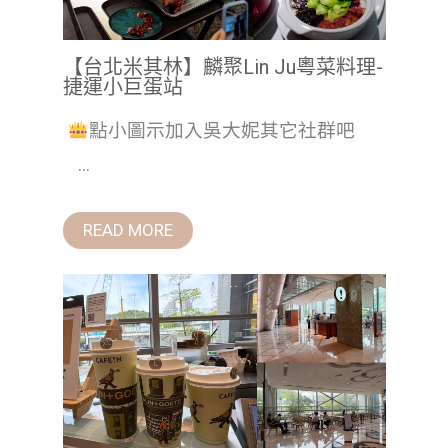
【台北米其林】麟聚Lin Ju粵菜料理-
捷運小巨蛋站
點小圖示加入吳大妮其它社群吧
...
READ MORE