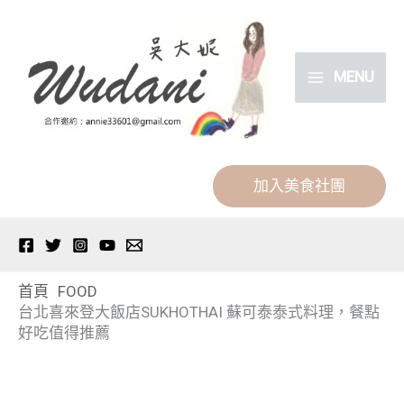
跳
分
至
類
主
MENU
要
內
容
加入美食社團
首頁
FOOD
台北喜來登大飯店SUKHOTHAI 蘇可泰泰式料理，餐點
好吃值得推薦