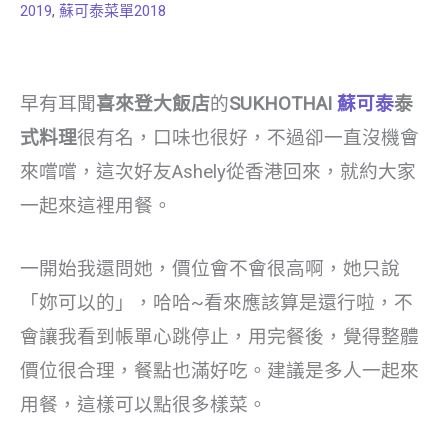
2019
,
蘇可泰菜單2018
早有耳聞
喜來登大飯店
的
SUKHOTHAI
蘇可泰
泰
式料理
很有名，口味也很好，不過卻一直沒機會
來嚐嚐，這次好友Ashely從香港回來，就約大家
一起來這裡用餐。
一開始我還問她，價位會不會很高啊，她只說
「妳可以的」，哈哈~看來應該算是還行啦，不
會讓我看到帳單心跳停止，用完餐後，覺得整體
價位很合理，餐點也滿好吃。建議是多人一起來
用餐，這樣可以點很多樣菜。