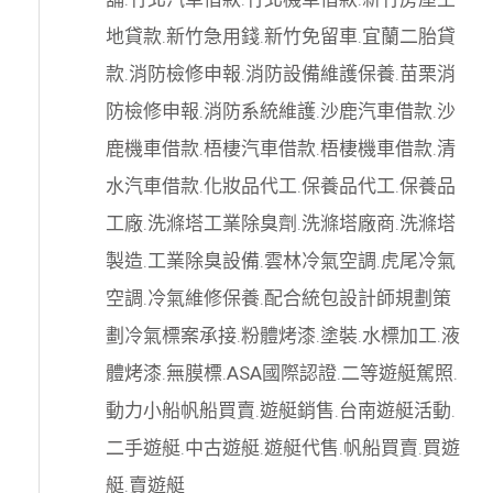
地貸款
.
新竹急用錢
.
新竹免留車
.
宜蘭二胎貸
款
.
消防檢修申報
.
消防設備維護保養
.
苗栗消
防檢修申報
.
消防系統維護
.
沙鹿汽車借款
.
沙
鹿機車借款
.
梧棲汽車借款
.
梧棲機車借款
.
清
水汽車借款
.
化妝品代工
.
保養品代工
.
保養品
工廠
.
洗滌塔工業除臭劑
.
洗滌塔廠商
.
洗滌塔
製造
.
工業除臭設備
.
雲林冷氣空調
.
虎尾冷氣
空調
.
冷氣維修保養
.
配合統包設計師規劃策
劃
冷氣標案承接
.
粉體烤漆
.
塗裝
.
水標加工
.
液
體烤漆
.
無膜標
.
ASA國際認證
.
二等遊艇駕照
.
動力小船
帆船買賣
.
遊艇銷售
.
台南遊艇活動
.
二手遊艇
.
中古遊艇
.
遊艇代售
.
帆船買賣
.
買遊
艇
.
賣遊艇