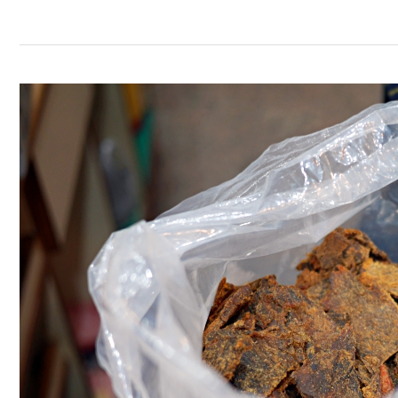
台
中
老
店-
一
品
香
食
品
行
牛
肉
乾
採
用
台
灣
牛
製
作，
蒜