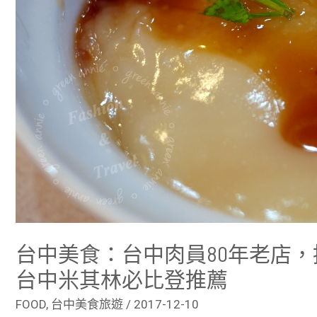
配
美
味
冬
粉
湯，
2021
台
中
米
其
林
必
比
登
推
薦
台中美食：台中肉員80年老店，
台中米其林必比登推薦
FOOD
,
台中美食旅遊
/
2017-12-10