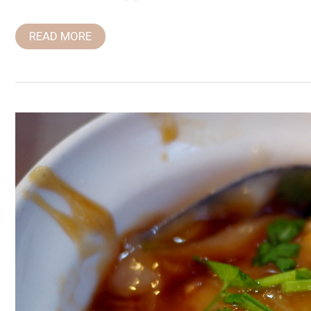
READ MORE
台
中
美
食：
台
中
肉
員
80
年
老
店，
推
薦
肉
圓
搭