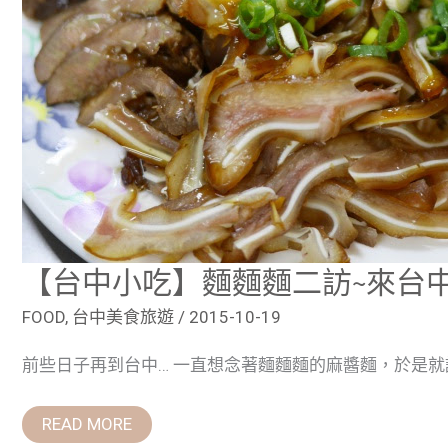
一
定
要
再
吃
超
美
味
麻
醬
麵
&
滷
味
【台中小吃】麵麵麵二訪~來台
FOOD
,
台中美食旅遊
/
2015-10-19
前些日子再到台中… 一直想念著麵麵麵的麻醬麵，於是就
READ MORE