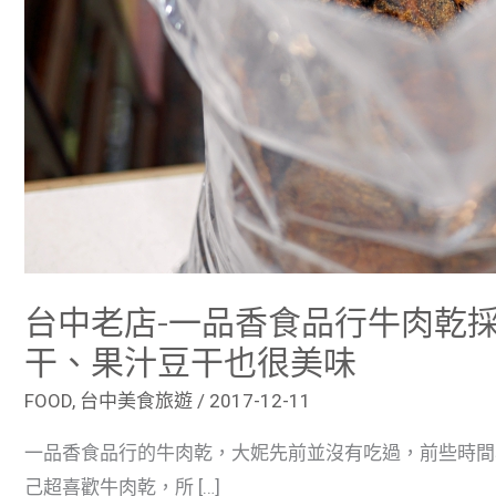
香
千
層
豆
干、
果
汁
豆
干
也
很
美
味
台中老店-一品香食品行牛肉乾
干、果汁豆干也很美味
FOOD
,
台中美食旅遊
/
2017-12-11
一品香食品行的牛肉乾，大妮先前並沒有吃過，前些時間
己超喜歡牛肉乾，所 […]