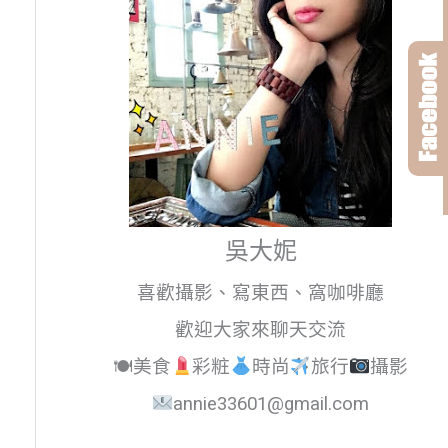
吳大妮
喜歡攝影、寫東西、窩咖啡廳
歡迎大家來聊天交流
🍽美食
彩粧
時尚
旅行
攝影
annie33601@gmail.com