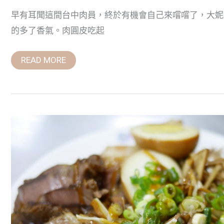
早有耳聞這間台中肉員，終於有機會自己來嚐嚐了，大妮
的多了香氣。肉圓皮吃起
READ MORE
【台
中
小
吃】
麵
麵
麵
二
訪
~
來
台
中