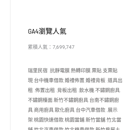
GA4瀏覽人氣
累積人氣：7,699,747
瑞里民宿
.
抗靜電膜
.
熱轉印膜
.
票貼
.
支票貼
現
.
台中機車借款
.
婚禮佈置
.
婚禮背板
.
道具出
租
.
佈置出租
.
背板出租
.
飲水機
.
不鏽鋼廚具
.
不鏽鋼檯面
.
新竹不鏽鋼廚具
.
台南不鏽鋼廚
具
.
商用廚具
.
歐化廚具
.
台中汽車借款
.
展示
架
.
桃園快速借款
.
桃園當鋪
.
新竹當舖
.
竹北當
舖
.
竹北汽車借款
.
竹北機車借款
.
新竹房屋土