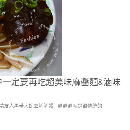
中一定要再吃超美味麻醬麵&滷味
請友人再帶大妮去解解饞… 麵麵麵就是很傳統的