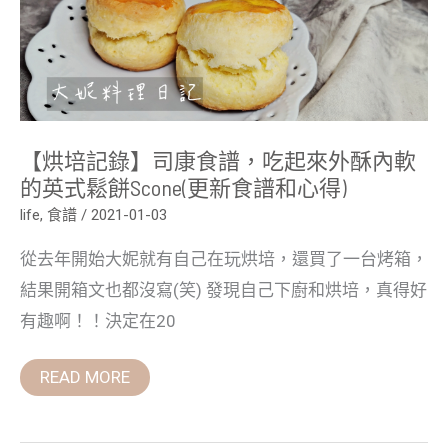
食
譜，
吃
起
來
外
酥
內
軟
【烘培記錄】司康食譜，吃起來外酥內軟
的
英
的英式鬆餅Scone(更新食譜和心得)
式
鬆
life
,
食譜
/
2021-01-03
餅
Scone(更
從去年開始大妮就有自己在玩烘培，還買了一台烤箱，
新
食
結果開箱文也都沒寫(笑) 發現自己下廚和烘培，真得好
譜
和
有趣啊！！決定在20
心
得)
READ MORE