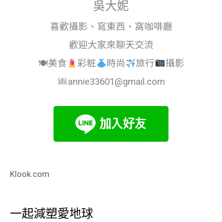
吳大妮
喜歡攝影、寫東西、窩咖啡廳
歡迎大家來聊天交流
🍽美食
彩粧
時尚
旅行
攝影
annie33601@gmail.com
Klook.com
一起減塑愛地球