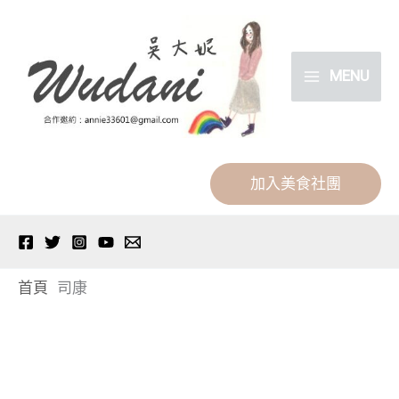
跳
分
至
類
主
MENU
要
內
容
加入美食社團
首頁
司康