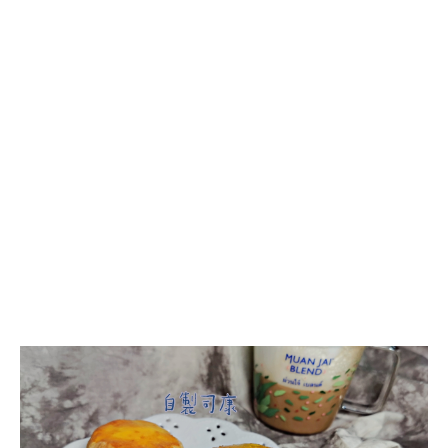
【烘
培
記
錄】
司
康