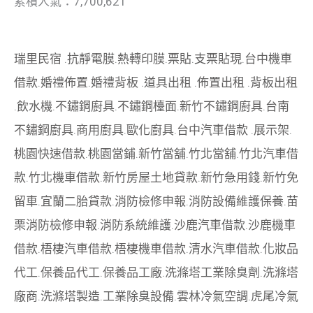
累積人氣：7,700,621
瑞里民宿
.
抗靜電膜
.
熱轉印膜
.
票貼
.
支票貼現
.
台中機車
借款
.
婚禮佈置
.
婚禮背板
.
道具出租
.
佈置出租
.
背板出租
.
飲水機
.
不鏽鋼廚具
.
不鏽鋼檯面
.
新竹不鏽鋼廚具
.
台南
不鏽鋼廚具
.
商用廚具
.
歐化廚具
.
台中汽車借款
.
展示架
.
桃園快速借款
.
桃園當鋪
.
新竹當舖
.
竹北當舖
.
竹北汽車借
款
.
竹北機車借款
.
新竹房屋土地貸款
.
新竹急用錢
.
新竹免
留車
.
宜蘭二胎貸款
.
消防檢修申報
.
消防設備維護保養
.
苗
栗消防檢修申報
.
消防系統維護
.
沙鹿汽車借款
.
沙鹿機車
借款
.
梧棲汽車借款
.
梧棲機車借款
.
清水汽車借款
.
化妝品
代工
.
保養品代工
.
保養品工廠
.
洗滌塔工業除臭劑
.
洗滌塔
廠商
.
洗滌塔製造
.
工業除臭設備
.
雲林冷氣空調
.
虎尾冷氣