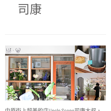
司康
中
原
街
上
超
美
的
店
Uncle
Scone
司
康
大
叔，
每
中原街上超美的店Uncle Scone司康大叔，
日