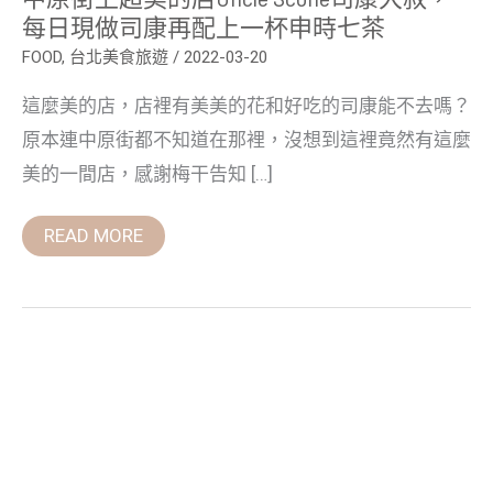
現
每日現做司康再配上一杯申時七茶
做
司
FOOD
,
台北美食旅遊
/
2022-03-20
康
再
這麼美的店，店裡有美美的花和好吃的司康能不去嗎？
配
上
原本連中原街都不知道在那裡，沒想到這裡竟然有這麼
一
杯
美的一間店，感謝梅干告知 […]
申
時
七
READ MORE
茶