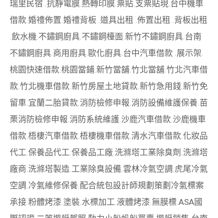
瑞里民宿
.
抗靜電膜
.
熱轉印膜
.
票貼
.
支票貼現
.
台中機車
借款
.
婚禮佈置
.
婚禮背板
.
道具出租
.
佈置出租
.
背板出租
.
飲水機
.
不鏽鋼廚具
.
不鏽鋼檯面
.
新竹不鏽鋼廚具
.
台南
不鏽鋼廚具
.
商用廚具
.
歐化廚具
.
台中汽車借款
.
展示架
.
桃園快速借款
.
桃園當鋪
.
新竹當舖
.
竹北當舖
.
竹北汽車借
款
.
竹北機車借款
.
新竹房屋土地貸款
.
新竹急用錢
.
新竹免
留車
.
宜蘭二胎貸款
.
消防檢修申報
.
消防設備維護保養
.
苗
栗消防檢修申報
.
消防系統維護
.
沙鹿汽車借款
.
沙鹿機車
借款
.
梧棲汽車借款
.
梧棲機車借款
.
清水汽車借款
.
化妝品
代工
.
保養品代工
.
保養品工廠
.
洗滌塔工業除臭劑
.
洗滌塔
廠商
.
洗滌塔製造
.
工業除臭設備
.
雲林冷氣空調
.
虎尾冷氣
空調
.
冷氣維修保養
.
配合統包設計師規劃策劃
冷氣標案
承接
.
粉體烤漆
.
塗裝
.
水標加工
.
液體烤漆
.
無膜標
.
ASA國