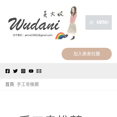
跳
分
至
類
主
MENU
要
內
容
加入美食社團
首頁
手工皂推薦