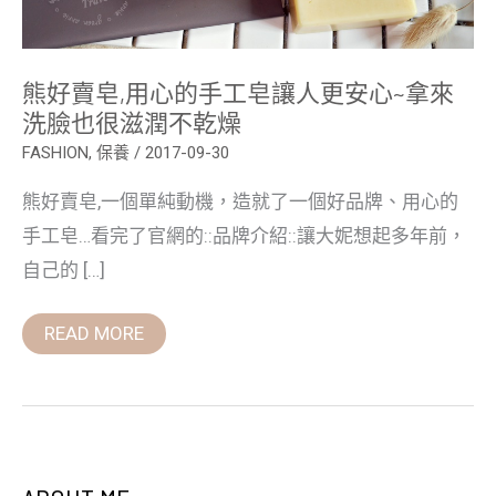
拿
來
洗
臉
熊好賣皂,用心的手工皂讓人更安心~拿來
也
很
洗臉也很滋潤不乾燥
滋
潤
FASHION
,
保養
/
2017-09-30
不
乾
熊好賣皂,一個單純動機，造就了一個好品牌、用心的
燥
手工皂…看完了官網的::品牌介紹::讓大妮想起多年前，
自己的 […]
READ MORE