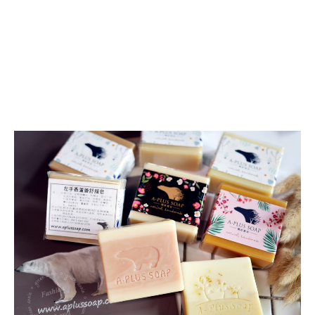
熊
好
賣
皂,
用
心
的
手
工
皂
讓
人
更
安
心
~