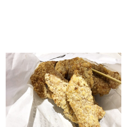
緯
大
雞
排
專
賣
店
~
雞
柳
條
必
點
@
捷
運