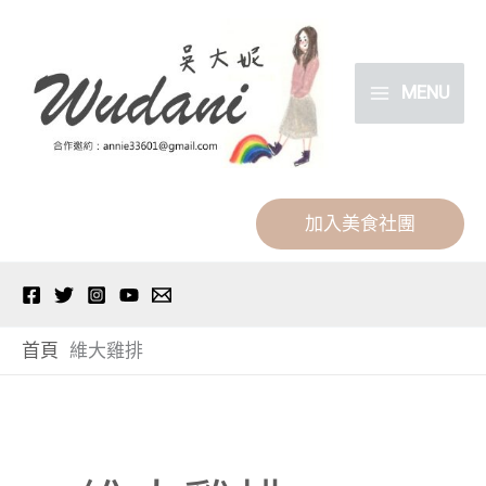
跳
分
至
類
主
MENU
要
內
容
加入美食社團
首頁
維大雞排