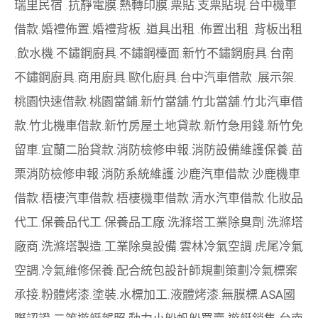
瑞里民宿
.
抗靜電膜
.
熱轉印膜
.
票貼
.
支票貼現
.
台中機車
借款
.
婚禮佈置
.
婚禮背板
.
道具出租
.
佈置出租
.
背板出租
.
飲水機
.
不鏽鋼廚具
.
不鏽鋼檯面
.
新竹不鏽鋼廚具
.
台南
不鏽鋼廚具
.
商用廚具
.
歐化廚具
.
台中汽車借款
.
展示架
.
桃園快速借款
.
桃園當鋪
.
新竹當舖
.
竹北當舖
.
竹北汽車借
款
.
竹北機車借款
.
新竹房屋土地貸款
.
新竹急用錢
.
新竹免
留車
.
宜蘭二胎貸款
.
消防檢修申報
.
消防設備維護保養
.
苗
栗消防檢修申報
.
消防系統維護
.
沙鹿汽車借款
.
沙鹿機車
借款
.
梧棲汽車借款
.
梧棲機車借款
.
清水汽車借款
.
化妝品
代工
.
保養品代工
.
保養品工廠
.
洗滌塔工業除臭劑
.
洗滌塔
廠商
.
洗滌塔製造
.
工業除臭設備
.
雲林冷氣空調
.
虎尾冷氣
空調
.
冷氣維修保養
.
配合統包設計師規劃策劃
冷氣標案
承接
.
粉體烤漆
.
塗裝
.
水標加工
.
液體烤漆
.
無膜標
.
ASA國