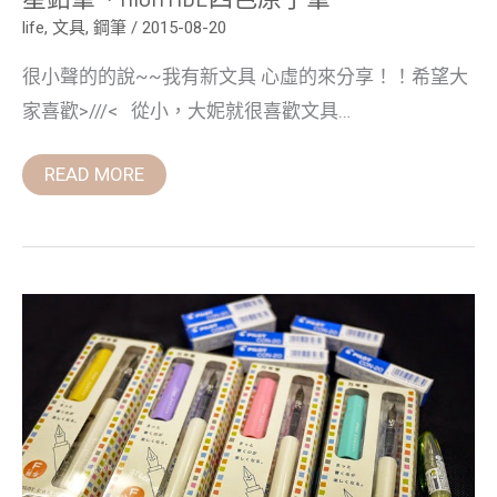
星
鉛
life
,
文具
,
鋼筆
/
2015-08-20
筆、
HIGHTIDE
很小聲的的說~~我有新文具 心虛的來分享！！希望大
四
色
家喜歡>///< 從小，大妮就很喜歡文具…
原
子
筆
READ MORE
PILOT
微
笑
鋼
筆,F
尖
&
啾
咪
鋼
筆