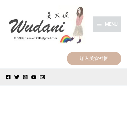
跳
分
至
類
主
MENU
要
內
容
加入美食社團