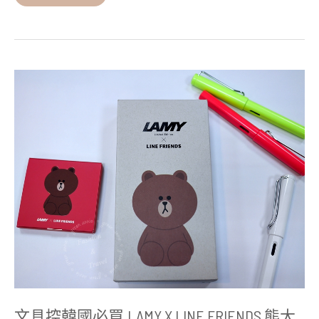
文
具
控
韓
國
必
買,LAMY
X
LINE
FRIENDS
熊
大
鋼
筆
@
釜
山
樂
天
百
文具控韓國必買,LAMY X LINE FRIENDS 熊大
貨