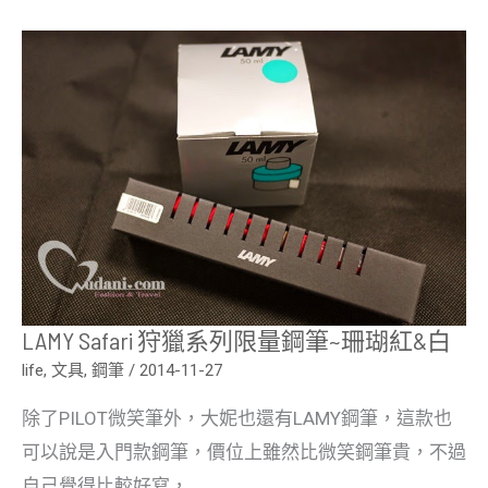
LAMY
safari
狩
獵
系
列
限
量
鋼
筆
~
珊
瑚
紅
&
白
LAMY Safari 狩獵系列限量鋼筆~珊瑚紅&白
life
,
文具
,
鋼筆
/
2014-11-27
除了PILOT微笑筆外，大妮也還有LAMY鋼筆，這款也
可以說是入門款鋼筆，價位上雖然比微笑鋼筆貴，不過
自己覺得比較好寫，