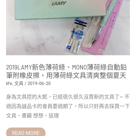
薄
荷
綠
自
動
鉛
筆
附
橡
皮
擦，
用
薄
2019LAMY新色薄荷綠、MONO薄荷綠自動鉛
荷
綠
筆附橡皮擦，用薄荷綠文具清爽整個夏天
文
具
life
,
文具
/
2019-06-20
清
爽
身為文具控的大妮，已經很久很久沒買新的文具了~ 不
整
個
過因為誠品卡的會員要過期了，所以只好再去採買一下
夏
天
文具、書籍 想想，這理
READ MORE