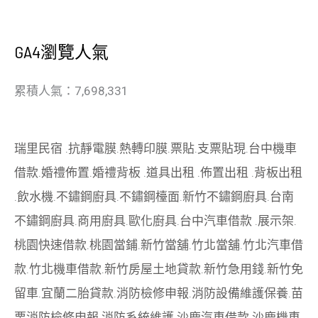
GA4瀏覽人氣
累積人氣：7,698,331
瑞里民宿
.
抗靜電膜
.
熱轉印膜
.
票貼
.
支票貼現
.
台中機車
借款
.
婚禮佈置
.
婚禮背板
.
道具出租
.
佈置出租
.
背板出租
.
飲水機
.
不鏽鋼廚具
.
不鏽鋼檯面
.
新竹不鏽鋼廚具
.
台南
不鏽鋼廚具
.
商用廚具
.
歐化廚具
.
台中汽車借款
.
展示架
.
桃園快速借款
.
桃園當鋪
.
新竹當舖
.
竹北當舖
.
竹北汽車借
款
.
竹北機車借款
.
新竹房屋土地貸款
.
新竹急用錢
.
新竹免
留車
.
宜蘭二胎貸款
.
消防檢修申報
.
消防設備維護保養
.
苗
栗消防檢修申報
.
消防系統維護
.
沙鹿汽車借款
.
沙鹿機車