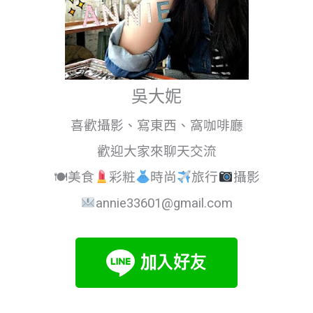
吳大妮
喜歡攝影、寫東西、窩咖啡廳
歡迎大家來聊天交流
🍽美食
彩粧
時尚
旅行
攝影
annie33601@gmail.com