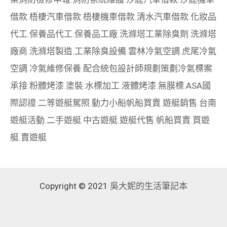
借款
.
梧棲汽車借款
.
梧棲機車借款
.
清水汽車借款
.
化妝品
代工
.
保養品代工
.
保養品工廠
.
洗滌塔工業除臭劑
.
洗滌塔
廠商
.
洗滌塔製造
.
工業除臭設備
.
雲林冷氣空調
.
虎尾冷氣
空調
.
冷氣維修保養
.
配合統包設計師規劃策劃
冷氣標案
承接
.
粉體烤漆
.
塗裝
.
水標加工
.
液體烤漆
.
無膜標
.
ASA國
際認證
.
二等遊艇駕照
.
動力小船
帆船買賣
.
遊艇銷售
.
台南
遊艇活動
.
二手遊艇
.
中古遊艇
.
遊艇代售
.
帆船買賣
.
買遊
艇
.
賣遊艇
Copyright © 2021
吳大妮的生活筆記本