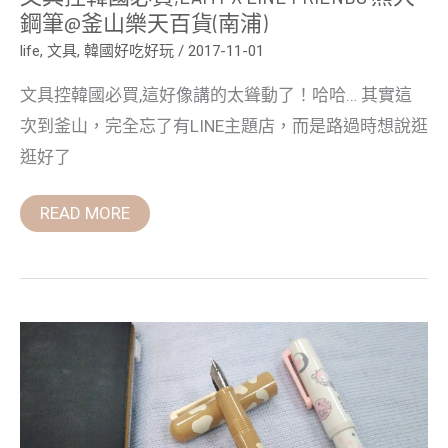
(南
鋼筆@釜山樂天百貨(南浦)
浦)
life
,
文具
,
韓國好吃好玩
/
2017-11-01
文具控韓國必買,這好像講的太聳動了！哈哈… 其實這
次到釜山，完全忘了有LINE主題店，而是路過時想說逛
逛好了
READ MORE
日
本
SAILOR
寫
樂,
筆
身
花