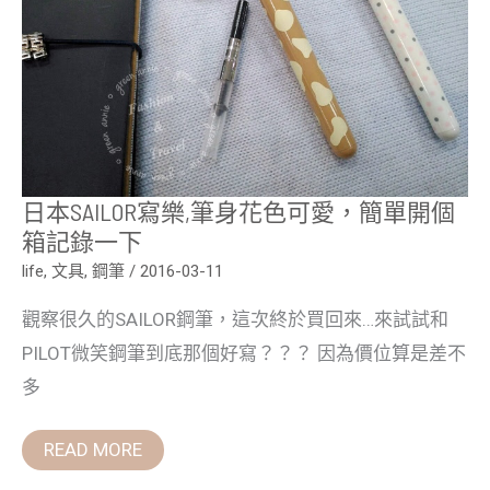
色
可
愛，
簡
單
開
個
箱
記
錄
一
日本SAILOR寫樂,筆身花色可愛，簡單開個
下
箱記錄一下
life
,
文具
,
鋼筆
/
2016-03-11
觀察很久的SAILOR鋼筆，這次終於買回來…來試試和
PILOT微笑鋼筆到底那個好寫？？？ 因為價位算是差不
多
READ MORE