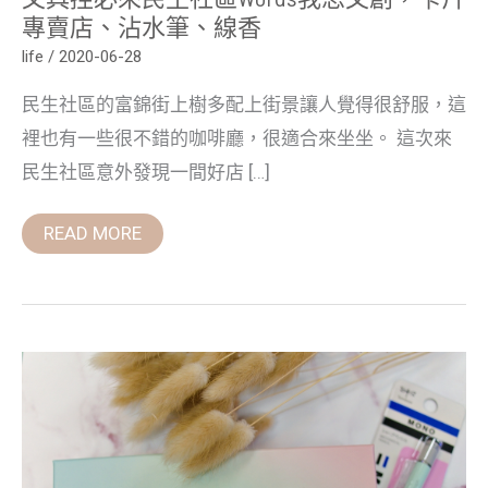
專
專賣店、沾水筆、線香
賣
店、
life
/
2020-06-28
沾
水
民生社區的富錦街上樹多配上街景讓人覺得很舒服，這
筆、
線
裡也有一些很不錯的咖啡廳，很適合來坐坐。 這次來
香
民生社區意外發現一間好店 […]
READ MORE
2019LAMY
新
色
薄
荷
綠、
MONO