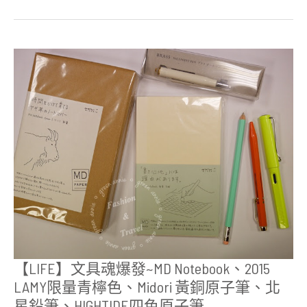
【LIFE】
文
具
魂
爆
發
~MD
Notebook、
2015
LAMY
限
量
青
檸
色、
Midori
黃
銅
原
【LIFE】文具魂爆發~MD Notebook、2015
子
LAMY限量青檸色、Midori 黃銅原子筆、北
筆、
北
星鉛筆、HIGHTIDE四色原子筆