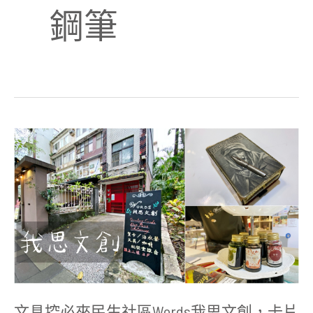
鋼筆
文
具
控
必
來
民
生
社
區
words
我
思
文
創，
卡
文具控必來民生社區words我思文創，卡片
片