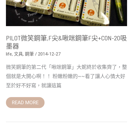
F
尖
+CON-
20
吸
墨
器
PILOT微笑鋼筆,F尖&啾咪鋼筆F尖+CON-20吸
墨器
life
,
文具
,
鋼筆
/
2014-12-27
微笑鋼筆的第二代「啾咪鋼筆」大妮終於收集齊了，整
個就是大開心啊！！ 粉嫩粉嫩的~~看了讓人心情大好
至於好不好寫，就讓這篇
READ MORE