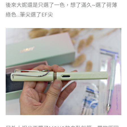
後來大妮還是只選了一色，想了滿久~選了荷薄
綠色…筆尖選了EF尖