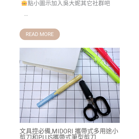
點小圖示加入吳大妮其它社群吧
...
READ MORE
文具控必備,MIDORI 攜帶式多用途小
剪刀和PLUS攜帶式筆型剪刀