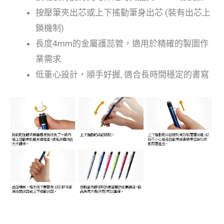
按壓筆夾出芯或上下搖動筆身出芯 (裝有出芯上
鎖機制)
長度4mm的金屬護蕊管，適用於精確的製圖作
業需求
低重心設計，順手好握, 適合長時間穩定的書寫