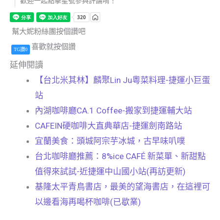
歡迎一起點擊星號參與評論唷！
幫大妮粉絲團按個讚吧
喜歡就按個讚
TG讚0
延伸閱讀
【台北米其林】麟聚Lin Ju粵菜料理-捷運小巨蛋
站
內湖咖啡廳CA.1 Coffee-搬家到捷運輔大站
CAFEIN硬咖啡大直典華店-捷運劍南路站
宜蘭美食：頭城阿宗芋冰城，古早味叭噗
台北咖啡廳推薦：8%ice CAFÉ 新菜單、新甜點
值得來試試-近捷運中山國小站(再訪更新)
基隆太平青鳥書店，最美的望海書店，在這裡可
以邊看海再喝杯咖啡(已歇業)