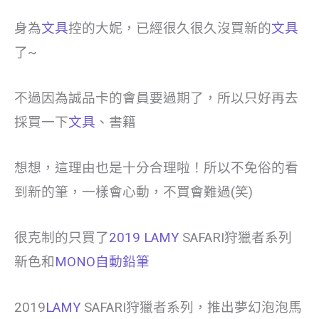
身為
文具
控的大妮，已經很久很久沒買新的
文具
了~
不過因為誠品卡的會員要過期了，所以只好再去
採買一下
文具
、書籍
想想，這理由也是十分合理啦！所以不免俗的看
到新的筆，一樣會心動，不買會難過(笑)
很克制的只買了
2019 LAMY
SAFARI狩獵者系列
新色和
MONO自動鉛筆
2019
LAMY
SAFARI狩獵者系列，推出夢幻泡泡馬