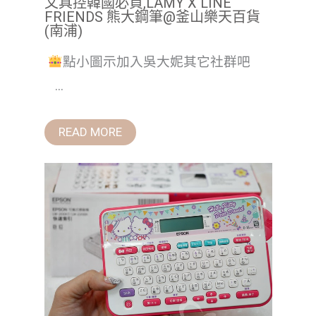
文具控韓國必買,LAMY X LINE
FRIENDS 熊大鋼筆@釜山樂天百貨
(南浦)
點小圖示加入吳大妮其它社群吧
...
READ MORE