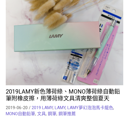
2019LAMY新色薄荷綠、MONO薄荷綠自動鉛
筆附橡皮擦，用薄荷綠文具清爽整個夏天
2019-06-20
/
2019 LAMY
,
LAMY
,
LAMY夢幻泡泡馬卡龍色
,
MONO自動鉛筆
,
文具
,
鋼筆
,
鋼筆推薦