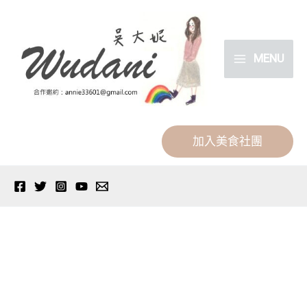
跳
分
至
類
主
MENU
要
內
容
加入美食社團