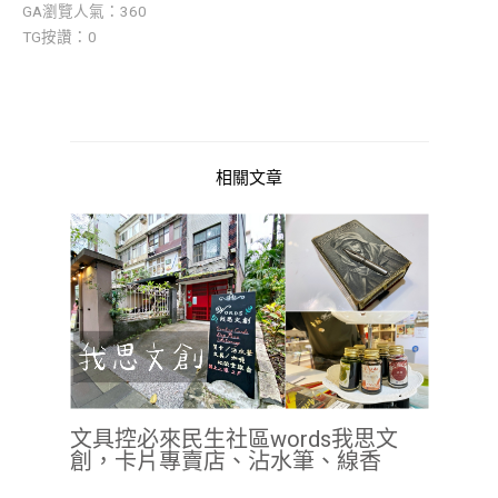
GA瀏覽人氣：360
TG按讚：0
相關文章
文具控必來民生社區words我思文
創，卡片專賣店、沾水筆、線香