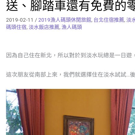
送、腳踏車還有免費的
2019-02-11
/
2019漁人碼頭休閒旅館
,
台北住宿推薦
,
淡水
碼頭住宿
,
淡水飯店推薦
,
漁人碼頭
因為自己住在新北，所以對於到淡水玩總是一日遊
這次朋友從南部上來，我們就選擇住在淡水試試…