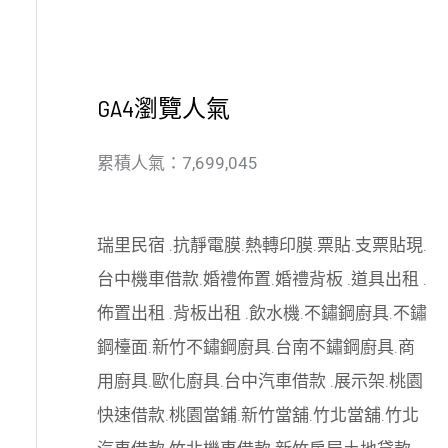
GA4瀏覽人氣
累積人氣：7,699,045
瑞里民宿
.
抗靜電膜
.
熱轉印膜
.
票貼
.
支票貼現
.
台中機車借款
.
婚禮佈置
.
婚禮背板
.
道具出租
.
佈置出租
.
背板出租
.
飲水機
.
不鏽鋼廚具
.
不鏽
鋼檯面
.
新竹不鏽鋼廚具
.
台南不鏽鋼廚具
.
商
用廚具
.
歐化廚具
.
台中汽車借款
.
展示架
.
桃園
快速借款
.
桃園當鋪
.
新竹當舖
.
竹北當舖
.
竹北