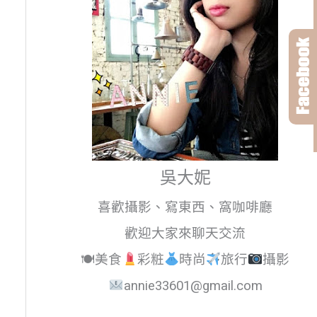
吳大妮
喜歡攝影、寫東西、窩咖啡廳
歡迎大家來聊天交流
🍽美食
彩粧
時尚
旅行
攝影
annie33601@gmail.com