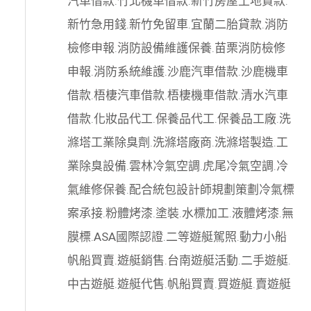
汽車借款
.
竹北機車借款
.
新竹房屋土地貸款
.
新竹急用錢
.
新竹免留車
.
宜蘭二胎貸款
.
消防
檢修申報
.
消防設備維護保養
.
苗栗消防檢修
申報
.
消防系統維護
.
沙鹿汽車借款
.
沙鹿機車
借款
.
梧棲汽車借款
.
梧棲機車借款
.
清水汽車
借款
.
化妝品代工
.
保養品代工
.
保養品工廠
.
洗
滌塔工業除臭劑
.
洗滌塔廠商
.
洗滌塔製造
.
工
業除臭設備
.
雲林冷氣空調
.
虎尾冷氣空調
.
冷
氣維修保養
.
配合統包設計師規劃策劃
冷氣標
案承接
.
粉體烤漆
.
塗裝
.
水標加工
.
液體烤漆
.
無
膜標
.
ASA國際認證
.
二等遊艇駕照
.
動力小船
帆船買賣
.
遊艇銷售
.
台南遊艇活動
.
二手遊艇
.
中古遊艇
.
遊艇代售
.
帆船買賣
.
買遊艇
.
賣遊艇