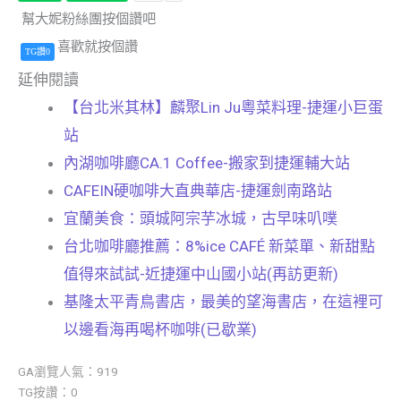
幫大妮粉絲團按個讚吧
喜歡就按個讚
TG讚0
延伸閱讀
【台北米其林】麟聚Lin Ju粵菜料理-捷運小巨蛋
站
內湖咖啡廳CA.1 Coffee-搬家到捷運輔大站
CAFEIN硬咖啡大直典華店-捷運劍南路站
宜蘭美食：頭城阿宗芋冰城，古早味叭噗
台北咖啡廳推薦：8%ice CAFÉ 新菜單、新甜點
值得來試試-近捷運中山國小站(再訪更新)
基隆太平青鳥書店，最美的望海書店，在這裡可
以邊看海再喝杯咖啡(已歇業)
GA瀏覽人氣：919
TG按讚：0