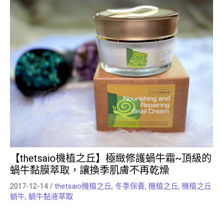
【thetsaio機植之丘】極緻修護蝸牛霜~頂級的
蝸牛黏膜萃取，讓換季肌膚不再乾燥
2017-12-14
/
thetsaio機植之丘
,
冬季保養
,
機植之丘
,
機植之丘
蝸牛
,
蝸牛黏液萃取