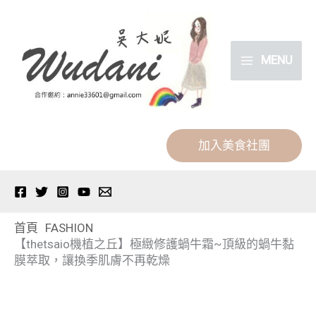
跳
分
至
類
主
MENU
要
內
容
加入美食社團
首頁
FASHION
【thetsaio機植之丘】極緻修護蝸牛霜~頂級的蝸牛黏
膜萃取，讓換季肌膚不再乾燥