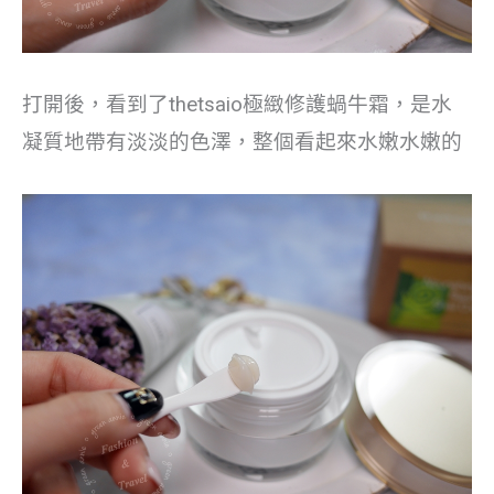
打開後，看到了thetsaio極緻修護蝸牛霜，是水
凝質地帶有淡淡的色澤，整個看起來水嫩水嫩的