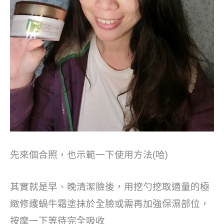
先來個合照，也示範一下使用方法(哈)
其實就是早、晚清潔臉後，用挖勺挖取適量的極
緻修護蝸牛霜塗抹於全臉或需再加強保濕部位，
按摩一下等待完全吸收