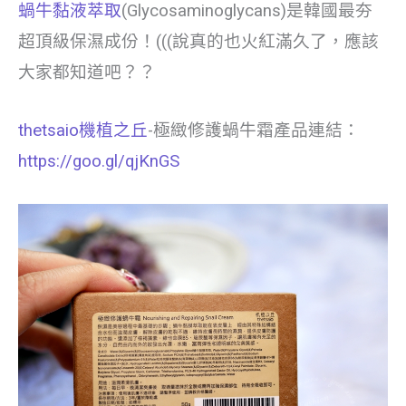
蝸牛黏液萃取
(Glycosaminoglycans)是韓國最夯
超頂級保濕成份！(((說真的也火紅滿久了，應該
大家都知道吧？？
thetsaio機植之丘
-極緻修護蝸牛霜產品連結：
https://goo.gl/qjKnGS