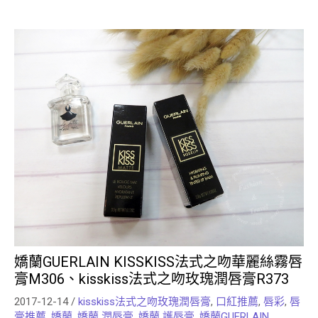
嬌蘭GUERLAIN KISSKISS法式之吻華麗絲霧唇
膏M306、kisskiss法式之吻玫瑰潤唇膏R373
2017-12-14
/
kisskiss法式之吻玫瑰潤唇膏
,
口紅推薦
,
唇彩
,
唇
膏推薦
,
嬌蘭
,
嬌蘭 潤唇膏
,
嬌蘭 護唇膏
,
嬌蘭GUERLAIN