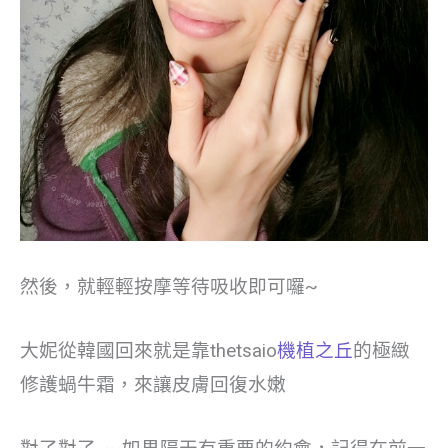
然後，就輕輕按摩等待吸收即可囉~
大妮從韓國回來就是靠thetsaio
機植之丘
的極緻
修護蝸牛霜，來讓皮膚回復水嫩