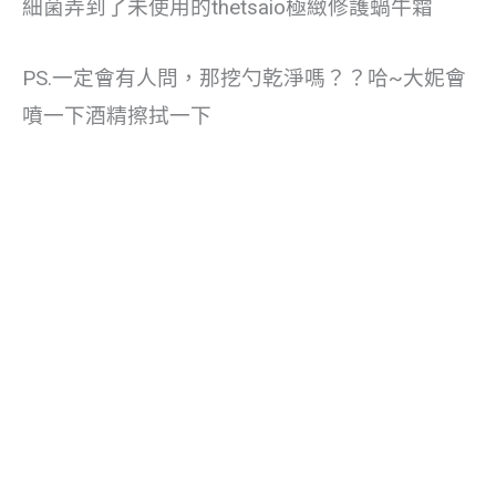
細菌弄到了未使用的thetsaio極緻修護蝸牛霜
PS.一定會有人問，那挖勺乾淨嗎？？哈~大妮會
噴一下酒精擦拭一下