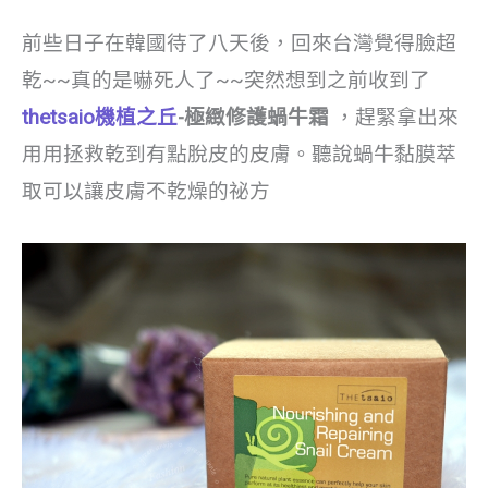
前些日子在韓國待了八天後，回來台灣覺得臉超
乾~~真的是嚇死人了~~突然想到之前收到了
thetsaio機植之丘
-極緻修護蝸牛霜
，趕緊拿出來
用用拯救乾到有點脫皮的皮膚。聽說蝸牛黏膜萃
取可以讓皮膚不乾燥的祕方