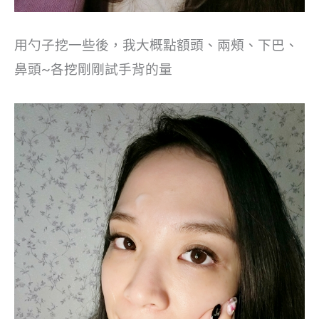
用勺子挖一些後，我大概點額頭、兩頰、下巴、
鼻頭~各挖剛剛試手背的量