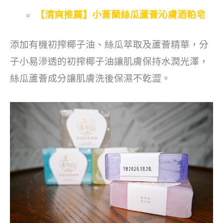
【清爽推薦】小蒼蘭絲瓜蘆薈沁膚酒粕皂
添加有機初搾椰子油、絲瓜萃取及蘆薈精華，分
子小易滲透的初搾椰子油讓肌膚保持水潤光澤，
絲瓜蘆薈成分讓肌膚洗後保濕不乾澀。