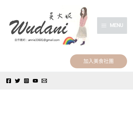
跳
分
至
類
主
MENU
要
內
容
加入美食社團