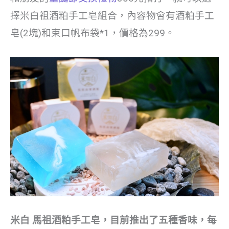
擇米白祖酒粕手工皂組合，內容物會有酒粕手工
皂(2塊)和束口帆布袋*1，價格為299。
米白 馬祖酒粕手工皂，目前推出了五種香味，每