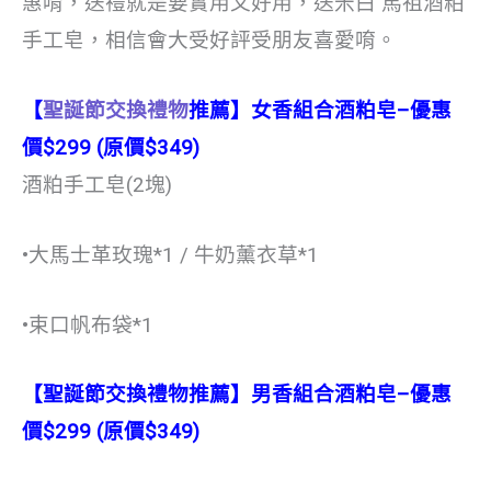
惠唷，送禮就是要實用又好用，送米白 馬祖酒粕
手工皂，相信會大受好評受朋友喜愛唷。
【
聖誕節交換禮物
推薦】女香組合酒粕皂–優惠
價$299 (原價$349)
酒粕手工皂(2塊)
•大馬士革玫瑰*1 / 牛奶薰衣草*1
•束口帆布袋*1
【聖誕節交換禮物推薦】男香組合酒粕皂–優惠
價$299 (原價$349)