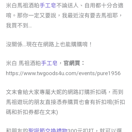
米白馬祖酒粕
手工皂
不論送人、自用都十分合適
唷。那你一定又要說，我最近沒有要去馬祖耶，
我買不到…
沒關係…現在在網路上也能購購唷！
米白 馬祖酒粕
手工皂
，
官網買：
https://www.twgoods4u.com/events/pure1956
文末會給大家專屬大妮的網路訂購折扣碼，而到
馬祖遊玩的朋友直接憑券購買也會有折扣唷(折扣
碼和折扣券都在文末)
和朋友的
聖誕節交換禮物
300元扣打，就可以選