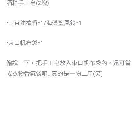
酒粕手工皂(2塊)
•山茶油檀香*1/海藻藍風鈴*1
•束口帆布袋*1
偷說一下，把手工皂放入束口帆布袋內，還可當
成衣物香氛袋唷…真的是一物二用(笑)