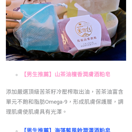
【男生推薦】山茶油檀香潤膚酒粕皂
添加嚴選頂級苦茶籽冷壓榨取出油，苦茶油富含
單元不飽和脂肪Omega-9，形成肌膚保護層，調
理肌膚使肌膚具有光澤。
【男生推薦】海藻藍風鈴潤澤酒粕皂