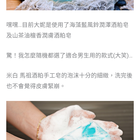
嘿嘿…目前大妮是使用了海藻藍風鈴潤澤酒粕皂
及山茶油檀香潤膚酒粕皂
驚！我怎麼隨機都選了適合男生用的款式(大笑)…
米白 馬祖酒粕手工皂的泡沫十分的細緻，洗完後
也不會覺得皮膚緊崩。