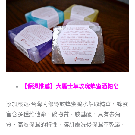
【保濕推薦】大馬士革玫瑰蜂蜜酒粕皂
添加嚴選-台灣南部野放蜂蜜脫水萃取精華，蜂蜜
富含多種維他命、礦物質、胺基酸，具有去角
質、高效保濕的特性，讓肌膚洗後保濕不乾澀。