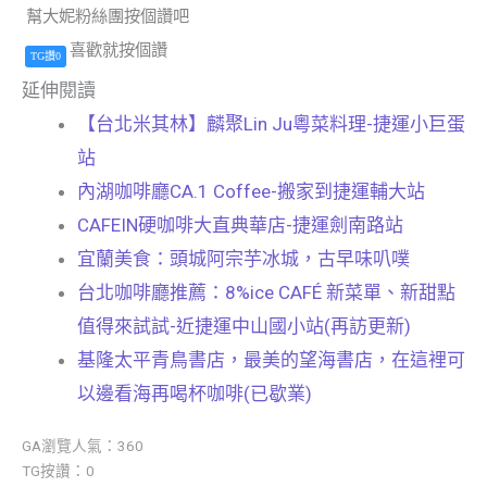
幫大妮粉絲團按個讚吧
喜歡就按個讚
TG讚0
延伸閱讀
【台北米其林】麟聚Lin Ju粵菜料理-捷運小巨蛋
站
內湖咖啡廳CA.1 Coffee-搬家到捷運輔大站
CAFEIN硬咖啡大直典華店-捷運劍南路站
宜蘭美食：頭城阿宗芋冰城，古早味叭噗
台北咖啡廳推薦：8%ice CAFÉ 新菜單、新甜點
值得來試試-近捷運中山國小站(再訪更新)
基隆太平青鳥書店，最美的望海書店，在這裡可
以邊看海再喝杯咖啡(已歇業)
GA瀏覽人氣：360
TG按讚：0