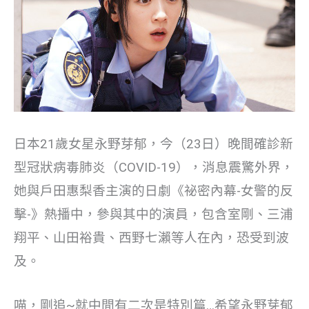
日本21歲女星永野芽郁，今（23日）晚間確診新
型冠狀病毒肺炎（COVID-19），消息震驚外界，
她與戶田惠梨香主演的日劇《祕密內幕-女警的反
擊-》熱播中，參與其中的演員，包含室剛、三浦
翔平、山田裕貴、西野七瀨等人在內，恐受到波
及。
喵，剛追~就中間有二次是特別篇…希望永野芽郁