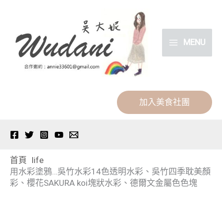
跳
分
至
類
主
MENU
要
內
容
加入美食社團
首頁
life
用水彩塗鴉…吳竹水彩14色透明水彩、吳竹四季耽美顏
彩、櫻花SAKURA koi塊狀水彩、德爾文金屬色色塊