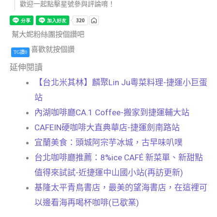
歡迎一起點擊星號參與評論唷！
幫大妮粉絲團按個讚吧
喜歡就按個讚
TG讚0
延伸閱讀
【台北米其林】麟聚Lin Ju粵菜料理-捷運小巨蛋
站
內湖咖啡廳CA.1 Coffee-搬家到捷運輔大站
CAFEIN硬咖啡大直典華店-捷運劍南路站
宜蘭美食：頭城阿宗芋冰城，古早味叭噗
台北咖啡廳推薦：8%ice CAFÉ 新菜單、新甜點
值得來試試-近捷運中山國小站(再訪更新)
基隆太平青鳥書店，最美的望海書店，在這裡可
以邊看海再喝杯咖啡(已歇業)