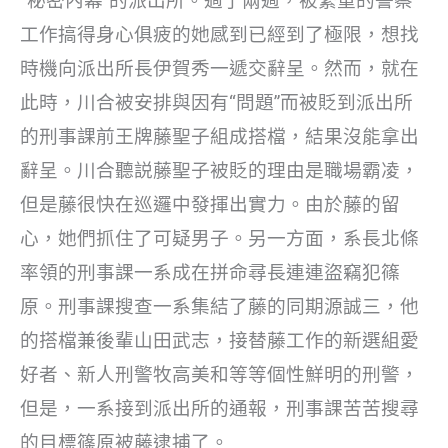
“秘密內幕”的派出所。過了兩週，被繁重的警察
工作搞得身心俱疲的她感到已經到了極限，想找
時機向派出所長伊賀秀一遞交辭呈。然而，就在
此時，川合被安排與因有“問題”而被貶到派出所
的刑事課前王牌藤聖子組成搭檔，結果沒能拿出
辭呈。川合聽説藤聖子被貶的理由是職場霸凌，
但是藤很快在巡邏中發揮出實力。由於藤的留
心，她們抓住了可疑男子。另一方面，系長北條
率領的刑事課一系成在拼命尋長連連盜竊犯篠
原。刑事課搜查一系集結了藤的同期源誠三，他
的搭檔兼後輩山田武志，接替藤工作的新選組愛
好者、新人刑警牧高美和等等個性鮮明的刑警，
但是，一系接到派出所的通報，刑事課苦苦搜尋
的目標篠原被藤逮捕了。