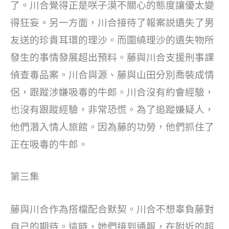
了。川合覺得正是咲子漠不關心的態度讓優太變
得狂妄。另一方面，川合接待了報案説遺失了男
友送的珍貴耳環的理沙。而圍繞理沙的遺失物所
發生的事情發展超出預料。藤與川合支援刑事課
偵查毒品案。川合與源、藤與山田分別喬裝成情
侶，跟蹤涉嫌吸毒的牛郎。川合沒有約會經驗，
也沒有跟蹤經驗，非常恐慌。為了追蹤嫌疑人，
他們潛入情人旅館。因為藤的功勞，他們抓住了
正在吸毒的牛郎。
第三集
藤與川合作為搭檔配合默契。川合不想辜負藤對
自己的期待。這時，她們接到通報，在附近的超