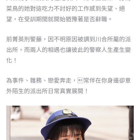
菜鳥的她對這吃力不討好的工作感到失望、絕
望，在受訓期間就開始猶豫著是否辭職。
前菁英刑警藤，因不明原因被調到川合所屬的派
出所，而兩人的相遇也讓彼此的警察人生產生變
化！
為事件、雜務、戀愛奔走，常伴在你身邊卻意
外陌生的派出所日常真實展開！