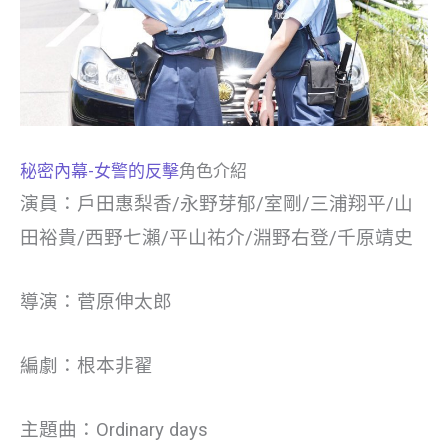
秘密內幕-女警的反擊
角色介紹
演員：戶田惠梨香/永野芽郁/室剛/三浦翔平/山
田裕貴/西野七瀨/平山祐介/淵野右登/千原靖史
導演：菅原伸太郎
編劇：根本非翟
主題曲：Ordinary days