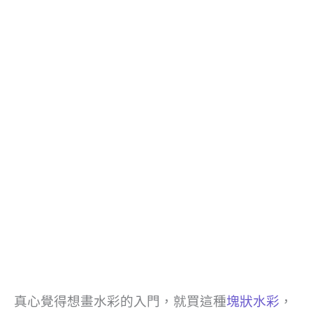
真心覺得想畫水彩的入門，就買這種
塊狀水彩
，