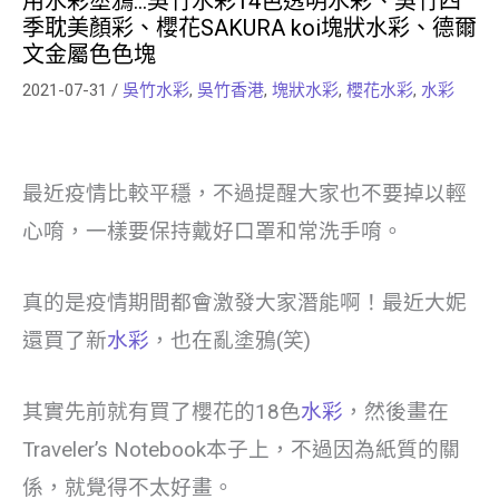
用水彩塗鴉…吳竹水彩14色透明水彩、吳竹四
季耽美顏彩、櫻花SAKURA koi塊狀水彩、德爾
文金屬色色塊
2021-07-31
/
吳竹水彩
,
吳竹香港
,
塊狀水彩
,
櫻花水彩
,
水彩
最近疫情比較平穩，不過提醒大家也不要掉以輕
心唷，一樣要保持戴好口罩和常洗手唷。
真的是疫情期間都會激發大家潛能啊！最近大妮
還買了新
水彩
，也在亂塗鴉(笑)
其實先前就有買了櫻花的18色
水彩
，然後畫在
Traveler’s Notebook本子上，不過因為紙質的關
係，就覺得不太好畫。