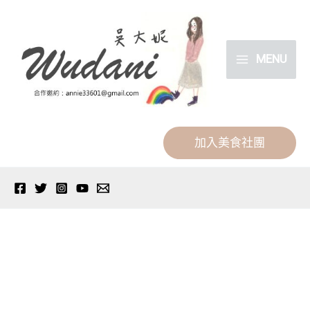
跳
分
至
類
主
MENU
要
內
容
加入美食社團