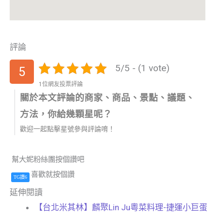
評論
5/5 - (1 vote)
5
1位網友投票評論
關於本文評論的商家、商品、景點、議題、
方法，你給幾顆星呢？
歡迎一起點擊星號參與評論唷！
幫大妮粉絲團按個讚吧
喜歡就按個讚
TG讚6
延伸閱讀
【台北米其林】麟聚Lin Ju粵菜料理-捷運小巨蛋