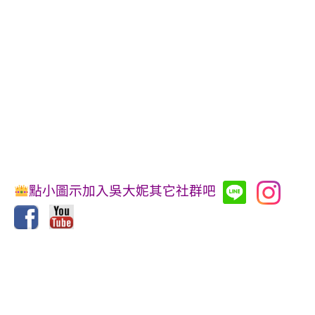
點小圖示加入吳大妮其它社群吧