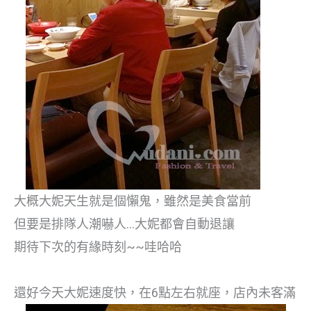
大概大妮天生就是個懶鬼，雖然是美食當前
但要是排隊人潮嚇人…大妮都會自動退讓
期待下次的有緣時刻~~哇哈哈
還好今天大妮速度快，在6點左右就座，店內未客滿