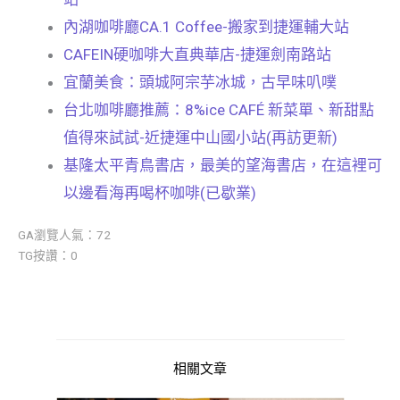
內湖咖啡廳CA.1 Coffee-搬家到捷運輔大站
CAFEIN硬咖啡大直典華店-捷運劍南路站
宜蘭美食：頭城阿宗芋冰城，古早味叭噗
台北咖啡廳推薦：8%ice CAFÉ 新菜單、新甜點
值得來試試-近捷運中山國小站(再訪更新)
基隆太平青鳥書店，最美的望海書店，在這裡可
以邊看海再喝杯咖啡(已歇業)
GA瀏覽人氣：72
TG按讚：0
相關文章