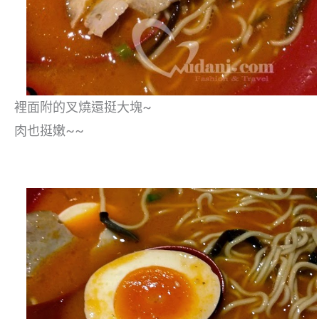
裡面附的叉燒還挺大塊~
肉也挺嫩~~