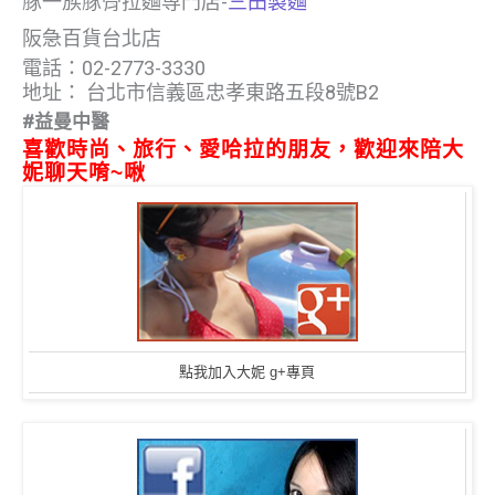
豚一族豚骨拉麵専門店-
三田製麵
阪急百貨台北店
電話：02-2773-3330
地址： 台北市信義區忠孝東路五段8號B2
#益曼中醫
喜歡時尚、旅行、愛哈拉的朋友，歡迎來陪大
妮聊天唷~啾
點我加入大妮 g+專頁