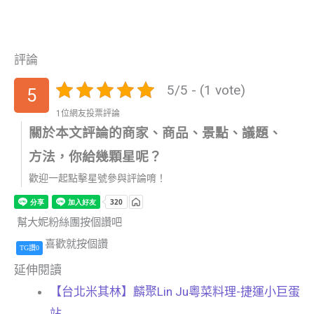
評論
5/5 - (1 vote)
5
1位網友投票評論
關於本文評論的商家、商品、景點、議題、
方法，你給幾顆星呢？
歡迎一起點擊星號參與評論唷！
幫大妮粉絲團按個讚吧
喜歡就按個讚
TG讚0
延伸閱讀
【台北米其林】麟聚Lin Ju粵菜料理-捷運小巨蛋
站