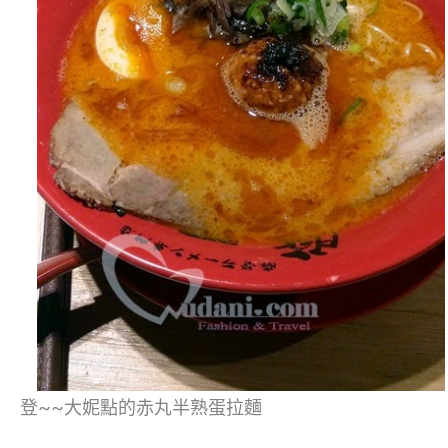
登~~大妮點的赤丸半熟蛋拉麵