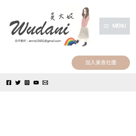
跳
分
至
類
主
MENU
要
內
容
加入美食社團