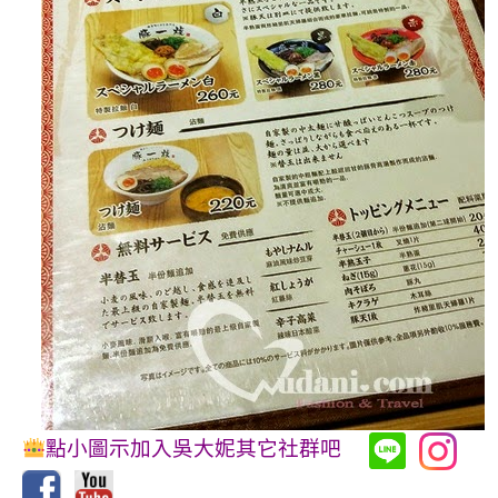
點小圖示加入吳大妮其它社群吧