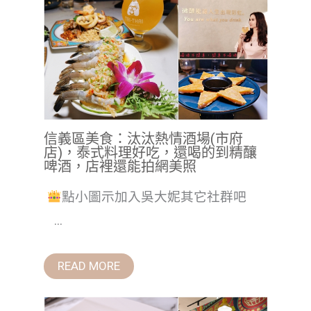
信義區美食：汰汰熱情酒場(市府
店)，泰式料理好吃，還喝的到精釀
啤酒，店裡還能拍網美照
點小圖示加入吳大妮其它社群吧
...
READ MORE