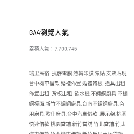
GA4瀏覽人氣
累積人氣：7,700,745
瑞里民宿
.
抗靜電膜
.
熱轉印膜
.
票貼
.
支票貼現
.
台中機車借款
.
婚禮佈置
.
婚禮背板
.
道具出租
.
佈置出租
.
背板出租
.
飲水機
.
不鏽鋼廚具
.
不鏽
鋼檯面
.
新竹不鏽鋼廚具
.
台南不鏽鋼廚具
.
商
用廚具
.
歐化廚具
.
台中汽車借款
.
展示架
.
桃園
快速借款
.
桃園當鋪
.
新竹當舖
.
竹北當舖
.
竹北