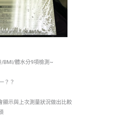
/BMI/體水分9項檢測~
一？？
及會顯示與上次測量狀況做出比較
頭