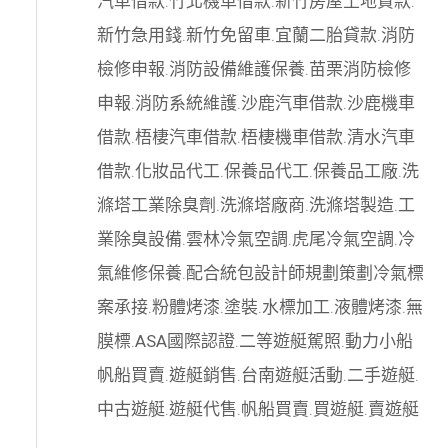
汽車借款
.
竹北機車借款
.
新竹房屋土地貸款
.
新竹急用錢
.
新竹免留車
.
宜蘭二胎貸款
.
消防
檢修申報
.
消防設備維護保養
.
苗栗消防檢修
申報
.
消防系統維護
.
沙鹿汽車借款
.
沙鹿機車
借款
.
梧棲汽車借款
.
梧棲機車借款
.
清水汽車
借款
.
化妝品代工
.
保養品代工
.
保養品工廠
.
洗
滌塔工業除臭劑
.
洗滌塔廠商
.
洗滌塔製造
.
工
業除臭設備
.
雲林冷氣空調
.
虎尾冷氣空調
.
冷
氣維修保養
.
配合統包設計師規劃策劃
冷氣標
案承接
.
粉體烤漆
.
塗裝
.
水標加工
.
液體烤漆
.
無
膜標
.
ASA國際認證
.
二等遊艇駕照
.
動力小船
帆船買賣
.
遊艇銷售
.
台南遊艇活動
.
二手遊艇
.
中古遊艇
.
遊艇代售
.
帆船買賣
.
買遊艇
.
賣遊艇