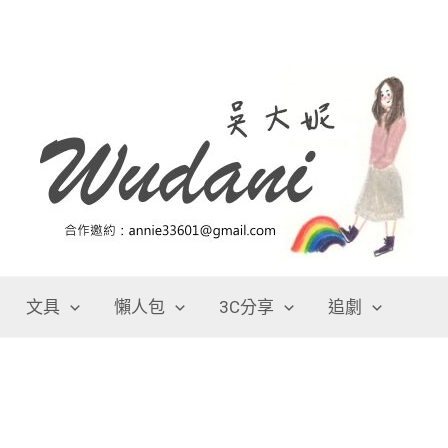
文具
懶人包
3C分享
追劇