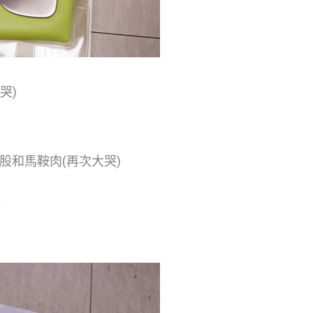
哭)
股和馬鞍肉(再次大哭)
計