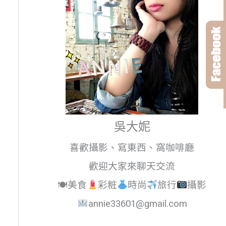
吳大妮
喜歡攝影、寫東西、窩咖啡廳
歡迎大家來聊天交流
🍽美食
彩粧
時尚
旅行
攝影
annie33601@gmail.com