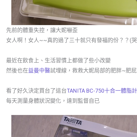
先前的體重失控，讓大妮嚇歪
女人啊！女人~~真的過了三十就只有發福的份？？(哭
最近在飲食上、生活習慣上都做了些小改變
然後也在
益曼中醫
試埋線，救救大妮局部的肥胖~肥屁
看了好久決定買台了這台
TANITA BC-750十合一體脂
每天測量身體狀況變化，達到監督自已