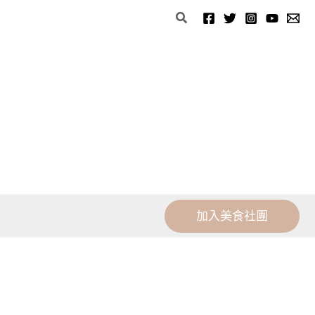
分
搜
類
尋
加入美食社團