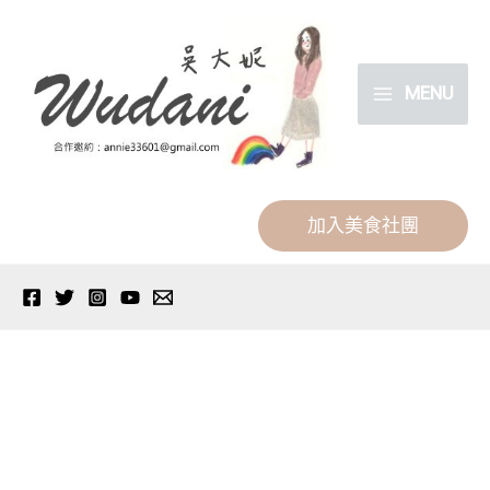
跳
分
至
類
主
MENU
要
內
容
加入美食社團