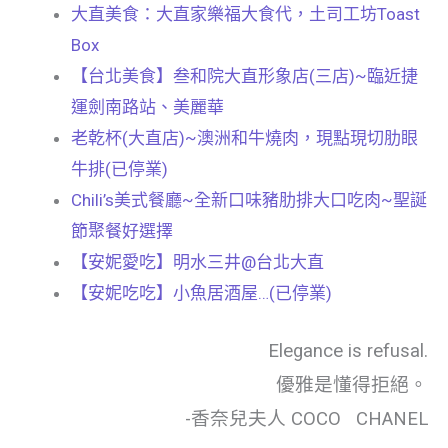
大直美食：大直家樂福大食代，土司工坊Toast
Box
【台北美食】叁和院大直形象店(三店)~臨近捷
運劍南路站、美麗華
老乾杯(大直店)~澳洲和牛燒肉，現點現切肋眼
牛排(已停業)
Chili’s美式餐廳~全新口味豬肋排大口吃肉~聖誕
節聚餐好選擇
【安妮愛吃】明水三井@台北大直
【安妮吃吃】小魚居酒屋…(已停業)
Elegance is refusal.
優雅是懂得拒絕。
-香奈兒夫人 COCO CHANEL