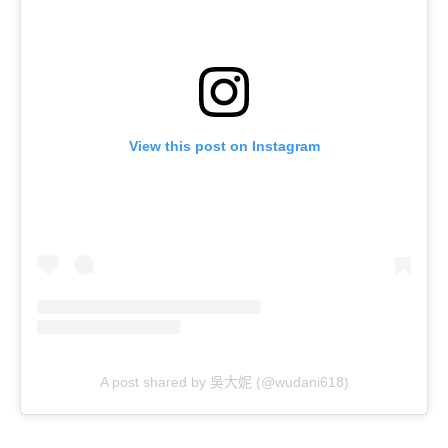
View this post on Instagram
A post shared by 吳大妮 (@wudani618)