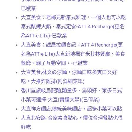
已歇業
大直美食：老椰兄新泰式料理，一個人也可以吃
泰式酸辣火鍋、泰式定食-ATT 4 Recharge(更名
為ATT e Life)-已歇業
大直美食：誠屋拉麵食記。ATT 4 Recharge(更
名為ATT e Life)大直新地標有米其林餐廳、美食
餐廳、親子互動空間。-已歇業
大直美食,林文必涼麵，涼麵口味多爽口又好
吃，大推炸雞排(附詳細菜單)
香川屋讚岐烏龍麵,麵量多、湯頭好、眾多日式
小菜可選擇-大直(實踐大學)(已停業)
大直祥方麵店,傳統美味麵店，超多小菜可以點
大直北安路-合家素食點心，價位合理餐點也很
好吃