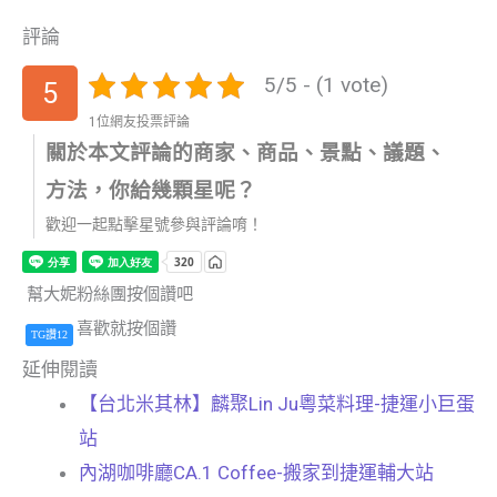
評論
5/5 - (1 vote)
5
1位網友投票評論
關於本文評論的商家、商品、景點、議題、
方法，你給幾顆星呢？
歡迎一起點擊星號參與評論唷！
幫大妮粉絲團按個讚吧
喜歡就按個讚
TG讚12
延伸閱讀
【台北米其林】麟聚Lin Ju粵菜料理-捷運小巨蛋
站
內湖咖啡廳CA.1 Coffee-搬家到捷運輔大站