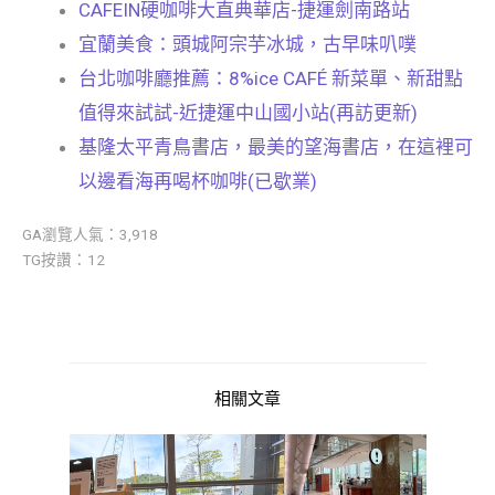
CAFEIN硬咖啡大直典華店-捷運劍南路站
宜蘭美食：頭城阿宗芋冰城，古早味叭噗
台北咖啡廳推薦：8%ice CAFÉ 新菜單、新甜點
值得來試試-近捷運中山國小站(再訪更新)
基隆太平青鳥書店，最美的望海書店，在這裡可
以邊看海再喝杯咖啡(已歇業)
GA瀏覽人氣：3,918
TG按讚：12
相關文章