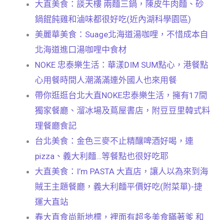
大直美食：談天樓 兩麵三鍋，陳皮牛肉麵、砂
鍋餛飩雞和滷味都很好吃(近內湖科學園區)
美麗華美食：Suage北海道湯咖哩，不惜成本自
北海道進口湯咖哩中食材
NOKE 忠泰樂生活：華漾DIM SUM點心，港餐點
心用餐時間人潮滿滿連外國人也來用餐
帶你逛逛台北大直NOKE忠泰樂生活，擁有17間
獨家餐廳、溜冰場及蔦屋書店，附豆豆里韓式料
理餐廳食記
台北美食：金色三麥不止精釀啤酒好喝，連
pizza、義大利麵…等餐點也很好吃耶
大直美食：I’m PASTA 大直店，讓人以為來到海
賊王主題餐廳，義大利麵平價好吃(附菜單)-捷
運大直站
春大直食尚新地標，裡面有超多美食瞞著爹 和