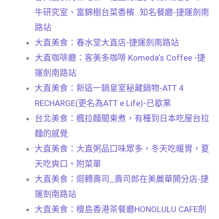
牛研究室、富錦樹台菜香檳…知名餐廳-捷運劍南
路站
大直美食：春水堂大直店-捷運劍南路站
大直咖啡廳：客美多咖啡 Komeda‘s Coffee -捷
運劍南路站
大直美食：新這一鍋皇室秘藏鍋物-ATT 4
RECHARGE(更名為ATT e Life)-已歇業
台北美食：楓拉麵關東煮，有種到日本吃屋台拉
麵的感覺
大直美食：大直粥品口味眾多，冬天吃暖胃，夏
天吃爽口。附菜單
大直美食：迴轉壽司_壽司郎在美麗華開分店-捷
運劍南路站
大直美食：檀島香港茶餐廳HONOLULU CAFE劍