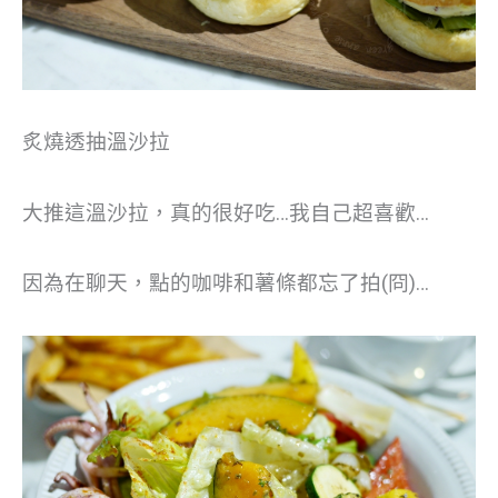
炙燒透抽溫沙拉
大推這溫沙拉，真的很好吃…我自己超喜歡…
因為在聊天，點的咖啡和薯條都忘了拍(冏)…