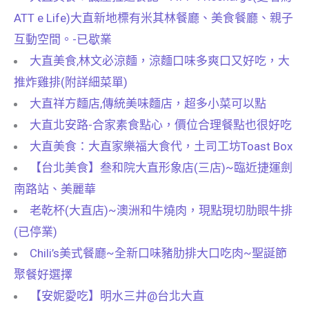
ATT e Life)大直新地標有米其林餐廳、美食餐廳、親子
互動空間。-已歇業
大直美食,林文必涼麵，涼麵口味多爽口又好吃，大
推炸雞排(附詳細菜單)
大直祥方麵店,傳統美味麵店，超多小菜可以點
大直北安路-合家素食點心，價位合理餐點也很好吃
大直美食：大直家樂福大食代，土司工坊Toast Box
【台北美食】叁和院大直形象店(三店)~臨近捷運劍
南路站、美麗華
老乾杯(大直店)~澳洲和牛燒肉，現點現切肋眼牛排
(已停業)
Chili’s美式餐廳~全新口味豬肋排大口吃肉~聖誕節
聚餐好選擇
【安妮愛吃】明水三井@台北大直