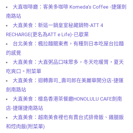
大直咖啡廳：客美多咖啡 Komeda‘s Coffee -捷運劍
南路站
大直美食：新這一鍋皇室秘藏鍋物-ATT 4
RECHARGE(更名為ATT e Life)-已歇業
台北美食：楓拉麵關東煮，有種到日本吃屋台拉麵
的感覺
大直美食：大直粥品口味眾多，冬天吃暖胃，夏天
吃爽口。附菜單
大直美食：迴轉壽司_壽司郎在美麗華開分店-捷運
劍南路站
大直美食：檀島香港茶餐廳HONOLULU CAFE劍南
店-捷運捷南路站
大直美食：越南美食裡也有賣台式排骨飯、雞腿飯
和焢肉飯(附菜單)