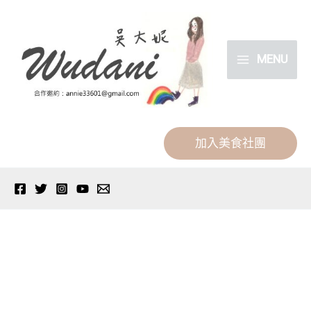
跳
分
至
類
主
MENU
要
內
容
加入美食社團