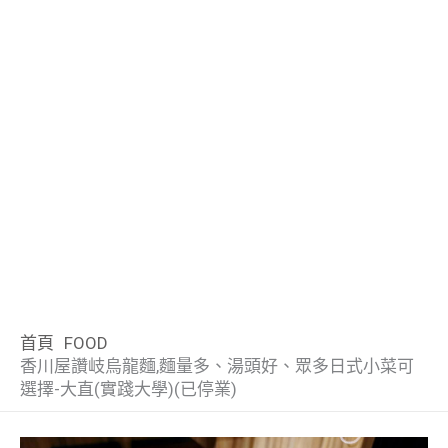
首頁
FOOD
香川屋讚岐烏龍麵,麵量多、湯頭好、眾多日式小菜可
選擇-大直(實踐大學)(已停業)