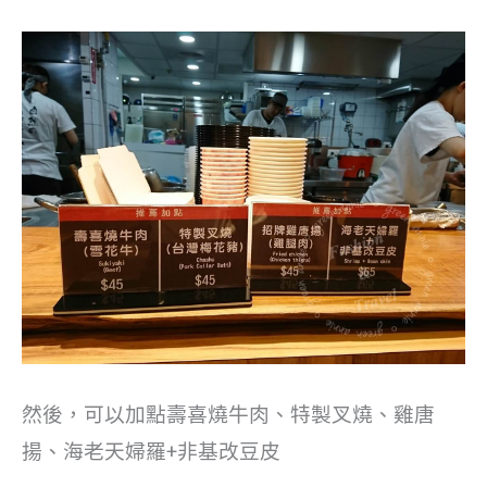
然後，可以加點壽喜燒牛肉、特製叉燒、雞唐
揚、海老天婦羅+非基改豆皮