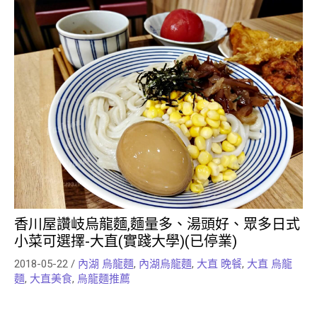
香川屋讚岐烏龍麵,麵量多、湯頭好、眾多日式
小菜可選擇-大直(實踐大學)(已停業)
2018-05-22
/
內湖 烏龍麵
,
內湖烏龍麵
,
大直 晚餐
,
大直 烏龍
麵
,
大直美食
,
烏龍麵推薦