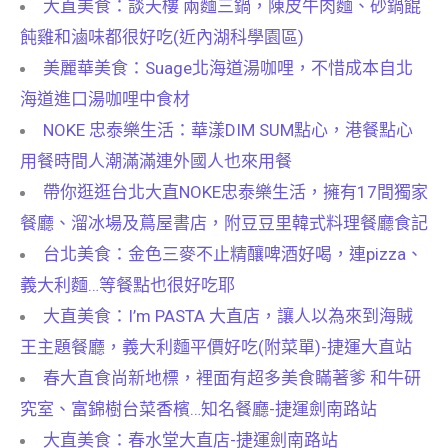
大直美食：談天樓 兩麵三鍋，陳皮牛肉麵、砂鍋餛
飩雞和滷味都很好吃(近內湖科學園區)
美麗華美食：Suage北海道湯咖哩，不惜成本自北
海道進口湯咖哩中食材
NOKE 忠泰樂生活：華漾DIM SUM點心，港餐點心
用餐時間人潮滿滿連外國人也來用餐
帶你逛逛台北大直NOKE忠泰樂生活，擁有17間獨家
餐廳、溜冰場及蔦屋書店，附豆豆里韓式料理餐廳食記
台北美食：金色三麥不止精釀啤酒好喝，連pizza、
義大利麵…等餐點也很好吃耶
大直美食：I’m PASTA 大直店，讓人以為來到海賊
王主題餐廳，義大利麵平價好吃(附菜單)-捷運大直站
春大直食尚新地標，裡面有超多美食瞞著爹 和牛研
究室、富錦樹台菜香檳…知名餐廳-捷運劍南路站
大直美食：春水堂大直店-捷運劍南路站