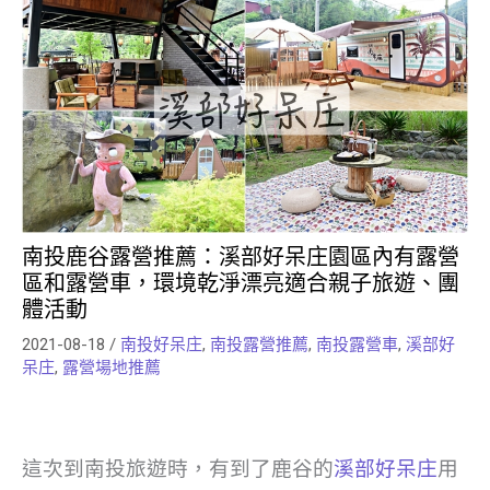
南投鹿谷露營推薦：溪部好呆庄園區內有露營
區和露營車，環境乾淨漂亮適合親子旅遊、團
體活動
2021-08-18
/
南投好呆庄
,
南投露營推薦
,
南投露營車
,
溪部好
呆庄
,
露營場地推薦
這次到南投旅遊時，有到了鹿谷的
溪部好呆庄
用