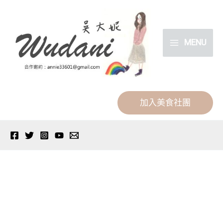
跳
分
至
類
主
MENU
要
內
容
加入美食社團