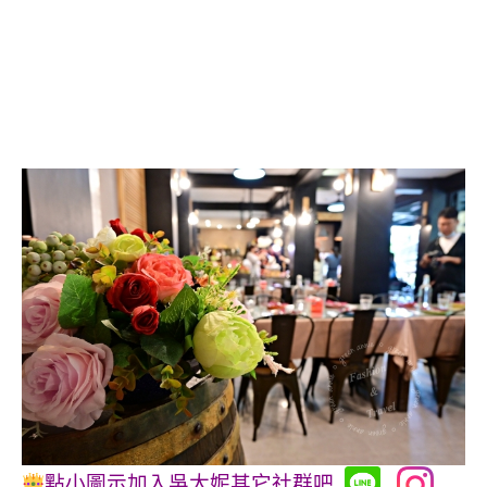
點小圖示加入吳大妮其它社群吧