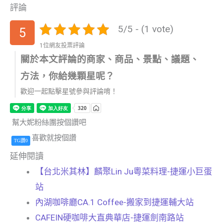
評論
5/5 - (1 vote)
5
1位網友投票評論
關於本文評論的商家、商品、景點、議題、
方法，你給幾顆星呢？
歡迎一起點擊星號參與評論唷！
幫大妮粉絲團按個讚吧
喜歡就按個讚
TG讚0
延伸閱讀
【台北米其林】麟聚Lin Ju粵菜料理-捷運小巨蛋
站
內湖咖啡廳CA.1 Coffee-搬家到捷運輔大站
CAFEIN硬咖啡大直典華店-捷運劍南路站