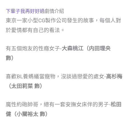
下輩子我再好好過
劇情介紹
東京一家小型CG製作公司發生的故事，每個人對
於愛情都有自己的看法。
有五個炮友的性癮女子-
大森桃江（内田理央
飾）
喜歡BL養螞蟻當寵物，沒談過戀愛的處女-
高杉梅
（太田莉菜 飾）
魔性約砲帥哥，總有一套安撫女床伴的男子-
松田
健（小關裕太 飾）