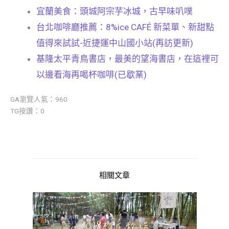
宜蘭美食：頭城阿宗芋冰城，古早味叭噗
台北咖啡廳推薦：8%ice CAFÉ 新菜單、新甜點
值得來試試-近捷運中山國小站(再訪更新)
基隆太平青鳥書店，最美的望海書店，在這裡可
以邊看海再喝杯咖啡(已歇業)
GA瀏覽人氣：960
TG按讚：0
相關文章