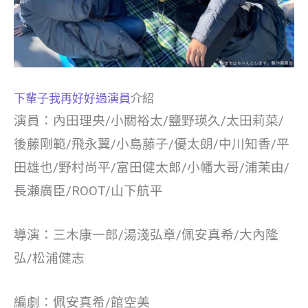
下輩子我再好好過演員
介紹
演員：內田理央/小關裕太/鹽野瑛久/太田莉菜/
後藤剛範/飛永翼/小島藤子/優太朗/中川知香/平
田雄也/野村尚平/富田健太郎/小幡大哥/浦茉由/
長瀬廣臣/ROOT/山下航平
導演：三木康一郎/湯淺弘章/佩安真希/大內隆
弘/松浦健志
編劇：佩安真希/館空美