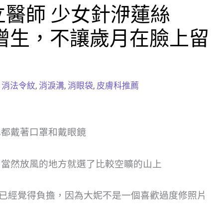
醫師 少女針洢蓮絲
蛋白增生，不讓歲月在臉上留
,
消法令紋
,
消淚溝
,
消眼袋
,
皮膚科推薦
也都戴著口罩和戴眼鏡
，當然放風的地方就選了比較空矌的山上
已經覺得負擔，因為大妮不是一個喜歡過度修照片