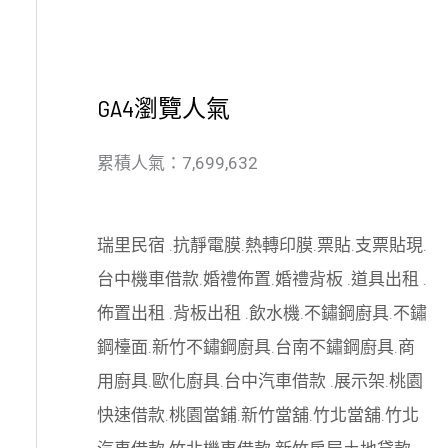
GA4瀏覽人氣
累積人氣：7,699,632
瑞里民宿
.
抗靜電膜
.
熱轉印膜
.
票貼
.
支票貼現
.
台中機車借款
.
婚禮佈置
.
婚禮背板
.
道具出租
.
佈置出租
.
背板出租
.
飲水機
.
不鏽鋼廚具
.
不鏽
鋼檯面
.
新竹不鏽鋼廚具
.
台南不鏽鋼廚具
.
商
用廚具
.
歐化廚具
.
台中汽車借款
.
展示架
.
桃園
快速借款
.
桃園當鋪
.
新竹當舖
.
竹北當舖
.
竹北