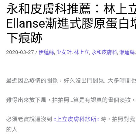
永和皮膚科推薦：林上立
Ellanse漸進式膠原
下痕跡
2020-03-27
/
伊蓮絲
,
少女針
,
林上立
,
永和皮膚科
,
洢蓮絲
最近因為疫情的關係，好久沒出門閒晃…大多時間
難得出來放下風，拍拍照…算是有認真的畫個淡妝
必須老實說還沒到
::上立皮膚科診所::
時，拍照對我
的人