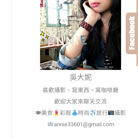
吳大妮
喜歡攝影、寫東西、窩咖啡廳
歡迎大家來聊天交流
🍽美食
彩粧
時尚
旅行
攝影
annie33601@gmail.com