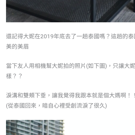
還記得大妮在2019年底去了一趟泰國嗎？這趟的
美的美眉
當下友人用相機幫大妮拍的照片(如下圖)，只讓大
樣？？
淚溝和雙頰下垂，讓我覺得我跟本就是個大媽啊！
(從泰國回來，暗自心裡受創流淚了很久)