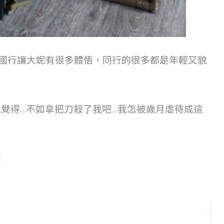
泰國行讓大妮有很多體悟，同行的很多都是年輕又貌
妮覺得…不如拿把刀殺了我吧…我怎被歲月虐待成這
！