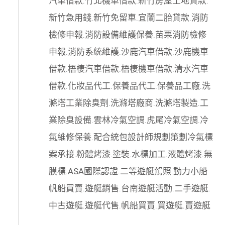
汽車借款
.
竹北機車借款
.
新竹房屋土地貸款
.
新竹急用錢
.
新竹免留車
.
宜蘭二胎貸款
.
消防
檢修申報
.
消防設備維護保養
.
苗栗消防檢修
申報
.
消防系統維護
.
沙鹿汽車借款
.
沙鹿機車
借款
.
梧棲汽車借款
.
梧棲機車借款
.
清水汽車
借款
.
化妝品代工
.
保養品代工
.
保養品工廠
.
洗
滌塔工業除臭劑
.
洗滌塔廠商
.
洗滌塔製造
.
工
業除臭設備
.
雲林冷氣空調
.
虎尾冷氣空調
.
冷
氣維修保養
.
配合統包設計師規劃策劃
冷氣標
案承接
.
粉體烤漆
.
塗裝
.
水標加工
.
液體烤漆
.
無
膜標
.
ASA國際認證
.
二等遊艇駕照
.
動力小船
帆船買賣
.
遊艇銷售
.
台南遊艇活動
.
二手遊艇
.
中古遊艇
.
遊艇代售
.
帆船買賣
.
買遊艇
.
賣遊艇