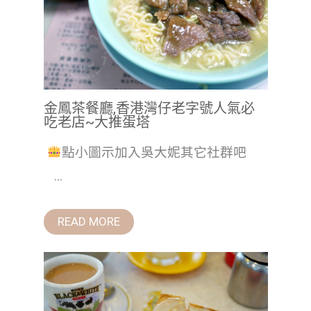
金鳳茶餐廳,香港灣仔老字號人氣必
吃老店~大推蛋塔
點小圖示加入吳大妮其它社群吧
...
READ MORE