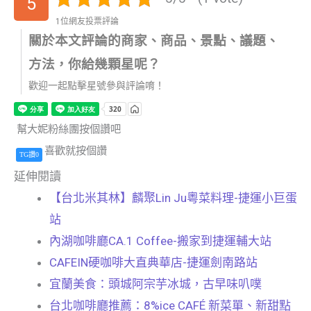
5
1位網友投票評論
關於本文評論的商家、商品、景點、議題、
方法，你給幾顆星呢？
歡迎一起點擊星號參與評論唷！
幫大妮粉絲團按個讚吧
喜歡就按個讚
TG讚0
延伸閱讀
【台北米其林】麟聚Lin Ju粵菜料理-捷運小巨蛋
站
內湖咖啡廳CA.1 Coffee-搬家到捷運輔大站
CAFEIN硬咖啡大直典華店-捷運劍南路站
宜蘭美食：頭城阿宗芋冰城，古早味叭噗
台北咖啡廳推薦：8%ice CAFÉ 新菜單、新甜點