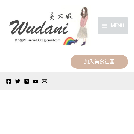
跳
分
至
類
主
MENU
要
內
容
加入美食社團