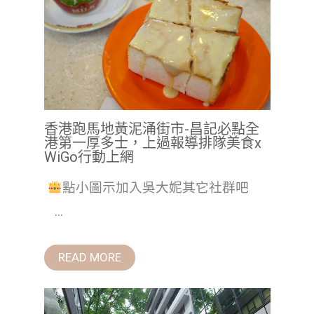
香港跑馬地黃泥涌街市-昌記必點全
港第一厚多士，上過報導排隊美食x
WiGo行動上網
點小圖示加入吳大妮其它社群吧
...
READ MORE