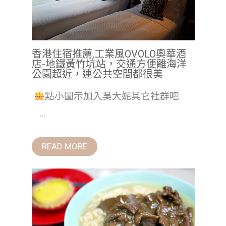
香港住宿推薦,工業風OVOLO奧華酒
店-地鐵黃竹坑站，交通方便離海洋
公園超近，連公共空間都很美
點小圖示加入吳大妮其它社群吧
...
READ MORE