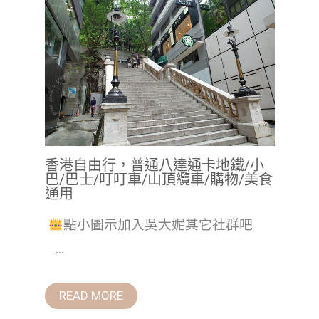
香港自由行，普通八達通卡地鐵/小
巴/巴士/叮叮車/山頂纜車/購物/美食
通用
點小圖示加入吳大妮其它社群吧
...
READ MORE