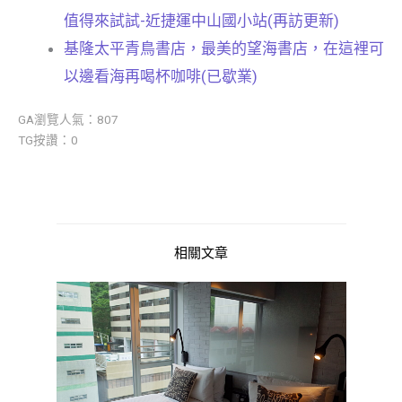
值得來試試-近捷運中山國小站(再訪更新)
基隆太平青鳥書店，最美的望海書店，在這裡可
以邊看海再喝杯咖啡(已歇業)
GA瀏覽人氣：807
TG按讚：0
相關文章