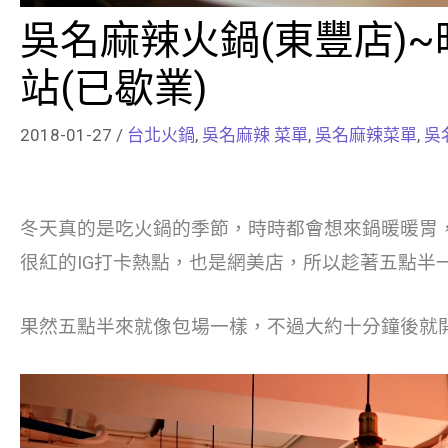
吳名麻辣火鍋(東豐店)
站(已歇業)
2018-01-27
/
台北火鍋
,
吳名麻辣 菜單
,
吳名麻辣菜單
,
吳
冬天真的是吃火鍋的季節，時時都會想來鍋暖暖胃
很紅的IG打卡熱點，也是網美店，所以趁著五點半
果然五點半來就像包場一樣，不過大約十分鐘後就開