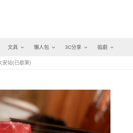
文具
懶人包
3C分享
追劇
大安站(已歇業)