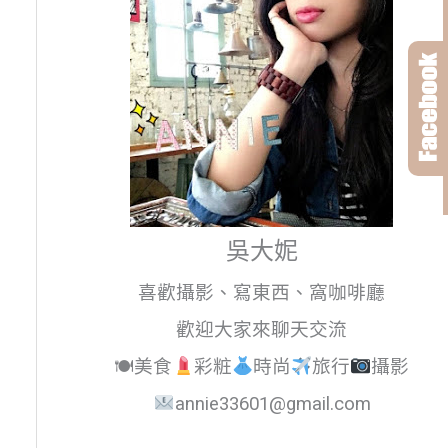
吳大妮
喜歡攝影、寫東西、窩咖啡廳
歡迎大家來聊天交流
🍽美食
彩粧
時尚
旅行
攝影
annie33601@gmail.com