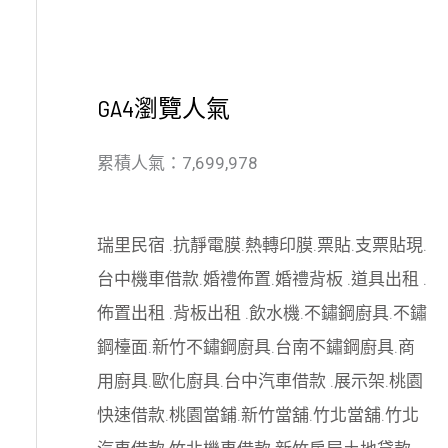
GA4瀏覽人氣
累積人氣：7,699,978
瑞里民宿
.
抗靜電膜
.
熱轉印膜
.
票貼
.
支票貼現
.
台中機車借款
.
婚禮佈置
.
婚禮背板
.
道具出租
.
佈置出租
.
背板出租
.
飲水機
.
不鏽鋼廚具
.
不鏽
鋼檯面
.
新竹不鏽鋼廚具
.
台南不鏽鋼廚具
.
商
用廚具
.
歐化廚具
.
台中汽車借款
.
展示架
.
桃園
快速借款
.
桃園當鋪
.
新竹當舖
.
竹北當舖
.
竹北