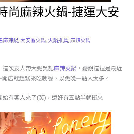
~時尚麻辣火鍋-捷運大安
名麻辣鍋
,
大安區火鍋
,
火鍋推薦
,
麻辣火鍋
，這次友人帶大妮吳記
麻辣火鍋
，聽說這裡是最近
一開店就趕緊來吃晚餐，以免晚一點人太多。
始有客人來了(笑)，還好有五點半就衝來