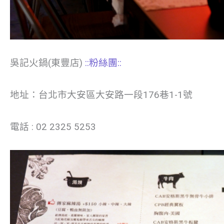
吳記火鍋(東豐店)
::粉絲團::
地址：台北市大安區大安路一段176巷1-1號
電話 : 02 2325 5253