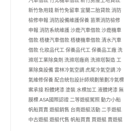
汽車借款
.
竹北機車借款
.
新竹房屋土地貸款
.
新竹急用錢
.
新竹免留車
.
宜蘭二胎貸款
.
消防
檢修申報
.
消防設備維護保養
.
苗栗消防檢修
申報
.
消防系統維護
.
沙鹿汽車借款
.
沙鹿機車
借款
.
梧棲汽車借款
.
梧棲機車借款
.
清水汽車
借款
.
化妝品代工
.
保養品代工
.
保養品工廠
.
洗
滌塔工業除臭劑
.
洗滌塔廠商
.
洗滌塔製造
.
工
業除臭設備
.
雲林冷氣空調
.
虎尾冷氣空調
.
冷
氣維修保養
.
配合統包設計師規劃策劃
冷氣標
案承接
.
粉體烤漆
.
塗裝
.
水標加工
.
液體烤漆
.
無
膜標
.
ASA國際認證
.
二等遊艇駕照
.
動力小船
帆船買賣
.
遊艇銷售
.
台南遊艇活動
.
二手遊艇
.
中古遊艇
.
遊艇代售
.
帆船買賣
.
買遊艇
.
賣遊艇