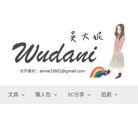
文具
懶人包
3C分享
追劇