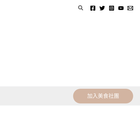
分
搜
類
尋
加入美食社團