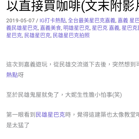
以直接買咖啡(文末附影
2019-05-07
/
IG打卡熱點
,
全台最美星巴克嘉義
,
嘉義 星
義民雄星巴克
,
嘉義美食
,
明雄星巴克
,
星巴克 嘉義
,
星巴克
星巴克
,
民雄星巴克
,
民雄星巴克拍照
這次到嘉義遊玩，從民雄交流道下去後，突然想到
熱點
呀
至於民雄鬼屋就免了，大妮生性膽小怕事(笑)
第一眼看到
民雄星巴克
時，覺得這建築也太像教堂
是太猛了