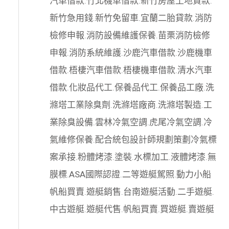
汽車借款
.
竹北機車借款
.
新竹房屋土地貸款
.
新竹急用錢
.
新竹免留車
.
宜蘭二胎貸款
.
消防
檢修申報
.
消防設備維護保養
.
苗栗消防檢修
申報
.
消防系統維護
.
沙鹿汽車借款
.
沙鹿機車
借款
.
梧棲汽車借款
.
梧棲機車借款
.
清水汽車
借款
.
化妝品代工
.
保養品代工
.
保養品工廠
.
洗
滌塔工業除臭劑
.
洗滌塔廠商
.
洗滌塔製造
.
工
業除臭設備
.
雲林冷氣空調
.
虎尾冷氣空調
.
冷
氣維修保養
.
配合統包設計師規劃策劃
冷氣標
案承接
.
粉體烤漆
.
塗裝
.
水標加工
.
液體烤漆
.
無
膜標
.
ASA國際認證
.
二等遊艇駕照
.
動力小船
帆船買賣
.
遊艇銷售
.
台南遊艇活動
.
二手遊艇
.
中古遊艇
.
遊艇代售
.
帆船買賣
.
買遊艇
.
賣遊艇