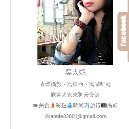
吳大妮
喜歡攝影、寫東西、窩咖啡廳
歡迎大家來聊天交流
🍽美食
彩粧
時尚
旅行
攝影
annie33601@gmail.com