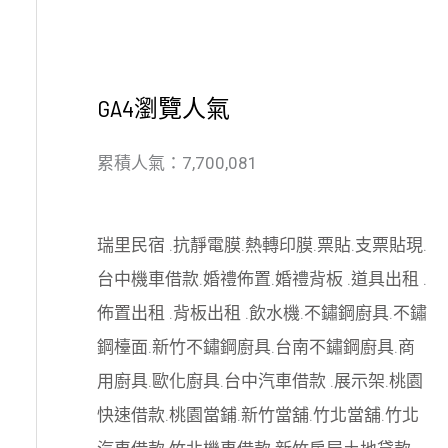
GA4瀏覽人氣
累積人氣：7,700,081
瑞里民宿
.
抗靜電膜
.
熱轉印膜
.
票貼
.
支票貼現
.
台中機車借款
.
婚禮佈置
.
婚禮背板
.
道具出租
.
佈置出租
.
背板出租
.
飲水機
.
不鏽鋼廚具
.
不鏽
鋼檯面
.
新竹不鏽鋼廚具
.
台南不鏽鋼廚具
.
商
用廚具
.
歐化廚具
.
台中汽車借款
.
展示架
.
桃園
快速借款
.
桃園當鋪
.
新竹當舖
.
竹北當舖
.
竹北