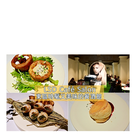
東
區
美
食：
LSD
Café
Salon
時
髦
又
美
味
的
餐
酒
館-