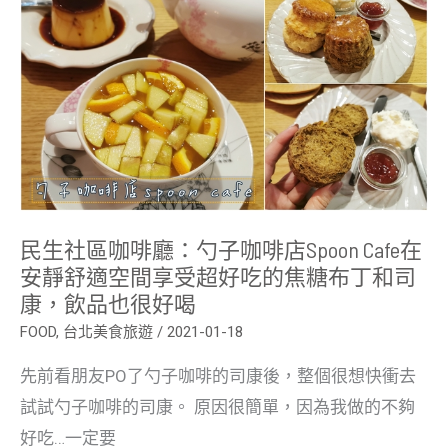
區
咖
啡
廳：
勺
子
咖
啡
店
spoon
cafe
在
安
靜
民生社區咖啡廳：勺子咖啡店spoon Cafe在
舒
適
安靜舒適空間享受超好吃的焦糖布丁和司
空
康，飲品也很好喝
間
享
FOOD
,
台北美食旅遊
/
2021-01-18
受
超
好
先前看朋友PO了勺子咖啡的司康後，整個很想快衝去
吃
的
試試勺子咖啡的司康。 原因很簡單，因為我做的不夠
焦
好吃…一定要
糖