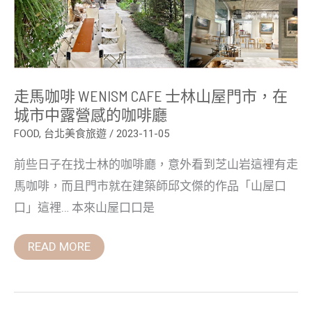
林
山
屋
門
市，
在
城
市
走馬咖啡 WENISM CAFE 士林山屋門市，在
中
露
城市中露營感的咖啡廳
營
感
FOOD
,
台北美食旅遊
/
2023-11-05
的
咖
前些日子在找士林的咖啡廳，意外看到芝山岩這裡有走
啡
廳
馬咖啡，而且門市就在建築師邱文傑的作品「山屋口
口」這裡… 本來山屋口口是
READ MORE