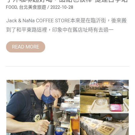
甜
點
FOOD
,
台北美食旅遊
/
2022-10-28
也
很
Jack & NaNa COFFEE STORE本來是在臨沂街，後來搬
棒-
捷
到了和平東路這裡，印象中在舊店址時有去過一
運
古
亭
READ MORE
站
只
要
100
元
就
能
喝
到
好
喝
的