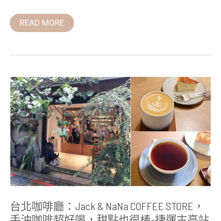
READ MORE
台
北
咖
啡
廳：
Jack
&
NaNa
COFFEE
STORE，
手
沖
咖
啡
超
台北咖啡廳：Jack & NaNa COFFEE STORE，
好
喝，
手沖咖啡超好喝，甜點也很棒-捷運古亭站