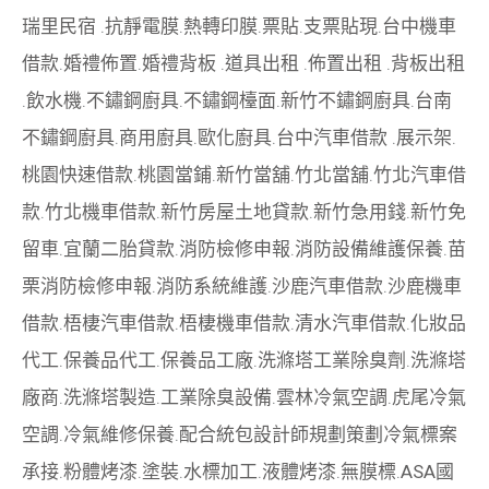
瑞里民宿
.
抗靜電膜
.
熱轉印膜
.
票貼
.
支票貼現
.
台中機車
借款
.
婚禮佈置
.
婚禮背板
.
道具出租
.
佈置出租
.
背板出租
.
飲水機
.
不鏽鋼廚具
.
不鏽鋼檯面
.
新竹不鏽鋼廚具
.
台南
不鏽鋼廚具
.
商用廚具
.
歐化廚具
.
台中汽車借款
.
展示架
.
桃園快速借款
.
桃園當鋪
.
新竹當舖
.
竹北當舖
.
竹北汽車借
款
.
竹北機車借款
.
新竹房屋土地貸款
.
新竹急用錢
.
新竹免
留車
.
宜蘭二胎貸款
.
消防檢修申報
.
消防設備維護保養
.
苗
栗消防檢修申報
.
消防系統維護
.
沙鹿汽車借款
.
沙鹿機車
借款
.
梧棲汽車借款
.
梧棲機車借款
.
清水汽車借款
.
化妝品
代工
.
保養品代工
.
保養品工廠
.
洗滌塔工業除臭劑
.
洗滌塔
廠商
.
洗滌塔製造
.
工業除臭設備
.
雲林冷氣空調
.
虎尾冷氣
空調
.
冷氣維修保養
.
配合統包設計師規劃策劃
冷氣標案
承接
.
粉體烤漆
.
塗裝
.
水標加工
.
液體烤漆
.
無膜標
.
ASA國