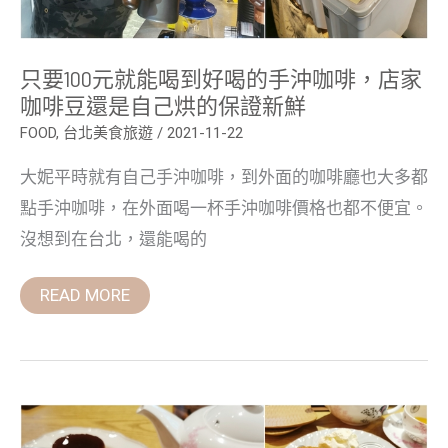
手
沖
咖
啡，
只要100元就能喝到好喝的手沖咖啡，店家
店
家
咖啡豆還是自己烘的保證新鮮
咖
啡
FOOD
,
台北美食旅遊
/
2021-11-22
豆
還
大妮平時就有自己手沖咖啡，到外面的咖啡廳也大多都
是
自
點手沖咖啡，在外面喝一杯手沖咖啡價格也都不便宜。
己
烘
沒想到在台北，還能喝的
的
保
證
READ MORE
新
鮮
民
生
社