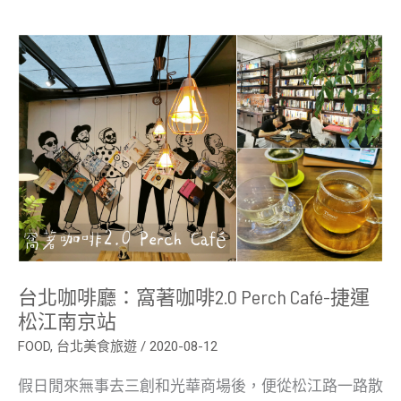
台
北
咖
啡
廳：
窩
著
咖
啡
2.0
Perch
Café-
捷
運
松
江
南
台北咖啡廳：窩著咖啡2.0 Perch Café-捷運
京
站
松江南京站
FOOD
,
台北美食旅遊
/
2020-08-12
假日閒來無事去三創和光華商場後，便從松江路一路散