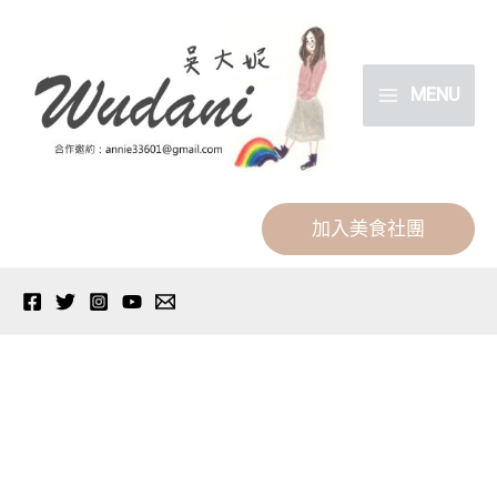
跳
分
至
類
主
MENU
要
內
容
加入美食社團