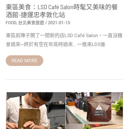
捷
東區美食：LSD Café Salon時髦又美味的餐
運
忠
酒館-捷運忠孝敦化站
孝
敦
FOOD
,
台北美食旅遊
/
2021-01-15
化
站
東區前陣子開了一間新的店LSD Café Salon，一直沒機
會過來~終於有空在年底時過來… 一進來LDS後
READ MORE
台
北
咖
啡
廳：
THE
WIL
BECK