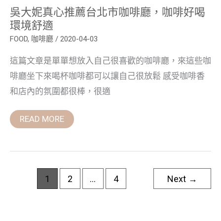
啡
吳大妮真心推薦台北市咖啡廳，咖啡好喝
好
喝
環境舒適
環
境
FOOD
,
咖啡廳
/
2020-04-03
舒
適
這篇文章是單單想放入自己很喜歡的咖啡廳，來這些咖
啡廳坐下來喝杯咖啡都可以讓自己很放鬆 感受咖啡香
和店內的氛圍都很棒，很適
READ MORE
1
2
...
4
Next
→