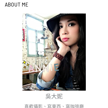
ABOUT ME
吳大妮
喜歡攝影、寫東西、窩咖啡廳