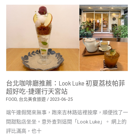
台
北
咖
啡
廳
推
薦：
Look
Luke
初
夏
荔
枝
帕
菲
台北咖啡廳推薦：Look Luke 初夏荔枝帕菲
超
好
超好吃-捷運行天宮站
吃-
捷
FOOD
,
台北美食旅遊
/
2023-06-25
運
行
端午連假閒來無事，跑來吉林路這裡按摩，順便找了一
天
宮
間甜點店坐坐。意外查到這間「Look Luke」。 網上的
站
評比滿高，也十