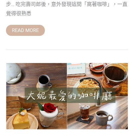
步… 吃完壽司郎後，意外發現這間「窩著咖啡」，一直
覺得很熟悉
READ MORE
吳
大
妮
真
心
推
薦
台
北
市
咖
啡
廳，
咖