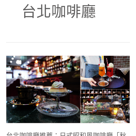
台北咖啡廳
台
北
咖
啡
廳
推
薦：
日
式
昭
和
風
咖
啡
廳
台北咖啡廳推薦：日式昭和風咖啡廳「秋
「秋