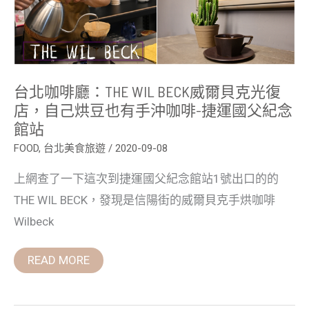
威
爾
貝
克
光
復
店，
台北咖啡廳：THE WIL BECK威爾貝克光復
自
己
店，自己烘豆也有手沖咖啡-捷運國父紀念
烘
館站
豆
也
FOOD
,
台北美食旅遊
/
2020-09-08
有
手
沖
上網查了一下這次到捷運國父紀念館站1號出口的的
咖
啡-
THE WIL BECK，發現是信陽街的威爾貝克手烘咖啡
捷
運
Wilbeck
國
父
紀
READ MORE
念
館
站