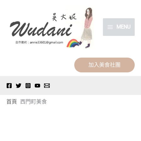
跳
分
至
類
主
MENU
要
內
容
加入美食社團
首頁
西門町美食