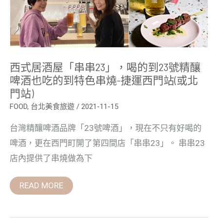
23」，
喝
的
到
23
號
精
釀
西式居酒屋「串串23」，喝的到23號精釀
啤
酒
啤酒也吃的到特色串燒-捷運西門站(或北
也
門站)
吃
的
FOOD
,
台北美食旅遊
/
2021-11-15
到
特
色
台灣精釀啤酒品牌「23號啤酒」，現在不只有好喝的
串
燒-
啤酒，更在西門町開了第四間店「串串23」。 串串23
捷
運
店內提供了串燒做為下
西
門
站
READ MORE
(或
北
門
站)