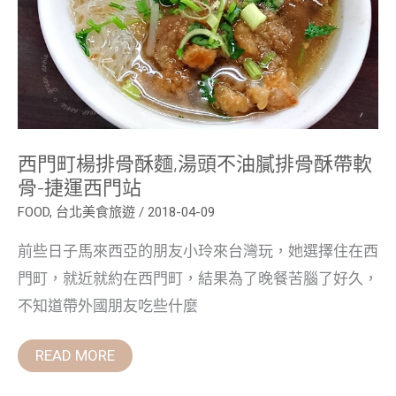
不
油
膩
排
骨
酥
帶
軟
骨-
捷
西門町楊排骨酥麵,湯頭不油膩排骨酥帶軟
運
西
骨-捷運西門站
門
站
FOOD
,
台北美食旅遊
/
2018-04-09
前些日子馬來西亞的朋友小玲來台灣玩，她選擇住在西
門町，就近就約在西門町，結果為了晚餐苦腦了好久，
不知道帶外國朋友吃些什麼
READ MORE