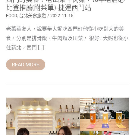
比
比登推薦(附菜單)-捷運西門站
登
推
FOOD
,
台北美食旅遊
/
2022-11-15
薦
(附
老萬華友人，說要帶大妮吃西門町他從小吃到大的美
菜
單)-
食，分別是排骨飯、牛肉麵及川菜。 很好…大妮也從小
捷
運
住新北，西門 […]
西
門
站
READ MORE
西
式
居
酒
屋
「串
串