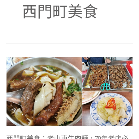
西門町美食
西
門
町
美
食：
老
山
東
牛
肉
麺，
70
年
老
店
西門町美食：老山東牛肉麺，70年老店必
必