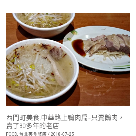
西
門
町
美
食,
中
華
路
上
鴨
肉
扁
~
只
賣
鵝
肉，
賣
了
60
西門町美食,中華路上鴨肉扁~只賣鵝肉，
多
年
賣了60多年的老店
的
老
FOOD
,
台北美食旅遊
/
2018-07-25