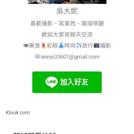
吳大妮
喜歡攝影、寫東西、窩咖啡廳
歡迎大家來聊天交流
🍽美食
彩粧
時尚
旅行
攝影
annie33601@gmail.com
Klook.com