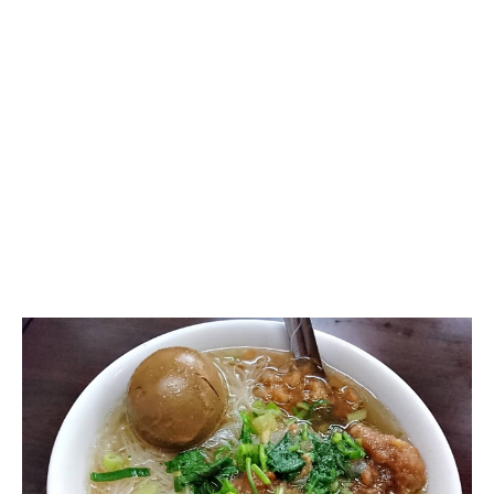
西
門
町
楊
排
骨
酥
麵,
湯
頭