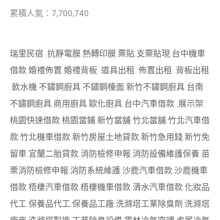
累積人氣：7,700,740
瑞里民宿
.
抗靜電膜
.
熱轉印膜
.
票貼
.
支票貼現
.
台中機車
借款
.
婚禮佈置
.
婚禮背板
.
道具出租
.
佈置出租
.
背板出租
.
飲水機
.
不鏽鋼廚具
.
不鏽鋼檯面
.
新竹不鏽鋼廚具
.
台南
不鏽鋼廚具
.
商用廚具
.
歐化廚具
.
台中汽車借款
.
展示架
.
桃園快速借款
.
桃園當鋪
.
新竹當舖
.
竹北當舖
.
竹北汽車借
款
.
竹北機車借款
.
新竹房屋土地貸款
.
新竹急用錢
.
新竹免
留車
.
宜蘭二胎貸款
.
消防檢修申報
.
消防設備維護保養
.
苗
栗消防檢修申報
.
消防系統維護
.
沙鹿汽車借款
.
沙鹿機車
借款
.
梧棲汽車借款
.
梧棲機車借款
.
清水汽車借款
.
化妝品
代工
.
保養品代工
.
保養品工廠
.
洗滌塔工業除臭劑
.
洗滌塔