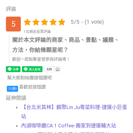
評論
5/5 - (1 vote)
5
1位網友投票評論
關於本文評論的商家、商品、景點、議題、
方法，你給幾顆星呢？
歡迎一起點擊星號參與評論唷！
幫大妮粉絲團按個讚吧
喜歡就按個讚
TG讚0
延伸閱讀
【台北米其林】麟聚Lin Ju粵菜料理-捷運小巨蛋
站
內湖咖啡廳CA.1 Coffee-搬家到捷運輔大站