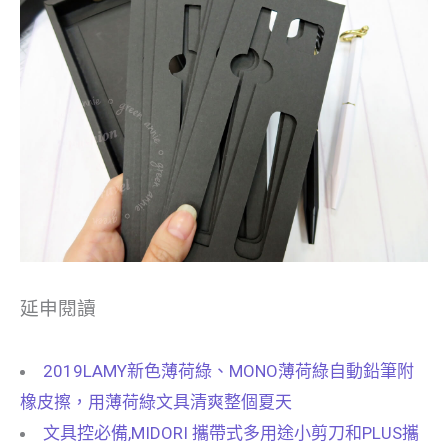
延申閱讀
2019LAMY新色薄荷綠、MONO薄荷綠自動鉛筆附
橡皮擦，用薄荷綠文具清爽整個夏天
文具控必備,MIDORI 攜帶式多用途小剪刀和PLUS攜