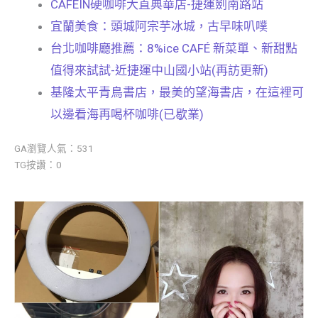
CAFEIN硬咖啡大直典華店-捷運劍南路站
宜蘭美食：頭城阿宗芋冰城，古早味叭噗
台北咖啡廳推薦：8%ice CAFÉ 新菜單、新甜點
值得來試試-近捷運中山國小站(再訪更新)
基隆太平青鳥書店，最美的望海書店，在這裡可
以邊看海再喝杯咖啡(已歇業)
GA瀏覽人氣：531
TG按讚：0