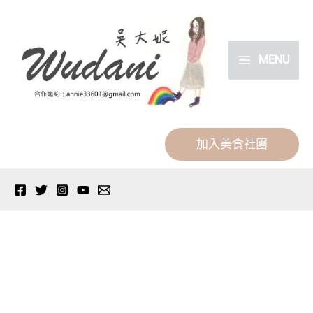
跳
分
至
類
主
MENU
要
內
容
加入美食社團