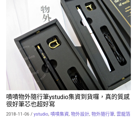
嘖嘖物外隨行筆ystudio集資到貨囉，真的質感
很好筆芯也超好寫
2018-11-06
/
ystudio
,
嘖嘖集資
,
物外設計
,
物外隨行筆
,
雲龍箔