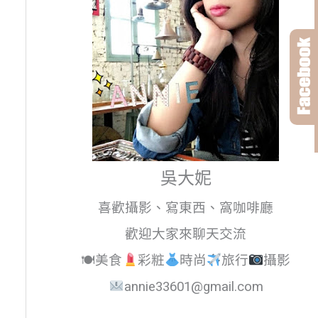
吳大妮
喜歡攝影、寫東西、窩咖啡廳
歡迎大家來聊天交流
🍽美食
彩粧
時尚
旅行
攝影
annie33601@gmail.com