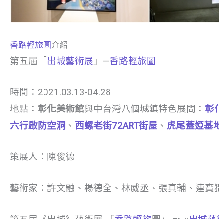
香路輕旅圖
介紹
第五屆「
出城藝術展
」—
香路輕旅圖
時間：2021.03.13-04.28
地點：
彰化美術館
與中台灣八個城鎮特色展間：
彰
六行啟防空洞
、
西螺老街72ART街屋
、
虎尾蓋婭基
策展人：陳俊德
藝術家：許文融、楊德全、林威丞、張真輔、連寶