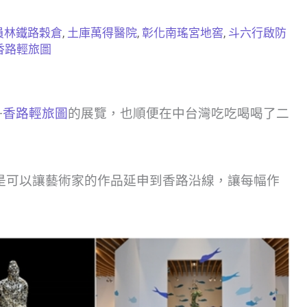
員林鐵路穀倉
,
土庫萬得醫院
,
彰化南瑤宮地窖
,
斗六行啟防
香路輕旅圖
—
香路輕旅圖
的展覽，也順便在中台灣吃吃喝喝了二
是可以讓藝術家的作品延申到香路沿線，讓每幅作