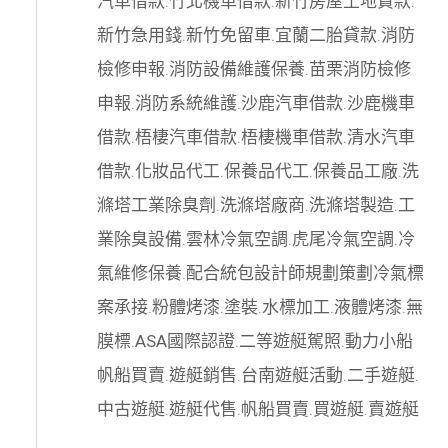
汽車借款
.
竹北機車借款
.
新竹房屋土地貸款
.
新竹急用錢
.
新竹免留車
.
宜蘭二胎貸款
.
消防
檢修申報
.
消防設備維護保養
.
苗栗消防檢修
申報
.
消防系統維護
.
沙鹿汽車借款
.
沙鹿機車
借款
.
梧棲汽車借款
.
梧棲機車借款
.
清水汽車
借款
.
化妝品代工
.
保養品代工
.
保養品工廠
.
洗
滌塔工業除臭劑
.
洗滌塔廠商
.
洗滌塔製造
.
工
業除臭設備
.
雲林冷氣空調
.
虎尾冷氣空調
.
冷
氣維修保養
.
配合統包設計師規劃策劃
冷氣標
案承接
.
粉體烤漆
.
塗裝
.
水標加工
.
液體烤漆
.
無
膜標
.
ASA國際認證
.
二等遊艇駕照
.
動力小船
帆船買賣
.
遊艇銷售
.
台南遊艇活動
.
二手遊艇
.
中古遊艇
.
遊艇代售
.
帆船買賣
.
買遊艇
.
賣遊艇