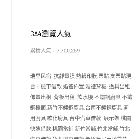
GA4瀏覽人氣
累積人氣：7,700,259
瑞里民宿
.
抗靜電膜
.
熱轉印膜
.
票貼
.
支票貼現
.
台中機車借款
.
婚禮佈置
.
婚禮背板
.
道具出租
.
佈置出租
.
背板出租
.
飲水機
.
不鏽鋼廚具
.
不鏽
鋼檯面
.
新竹不鏽鋼廚具
.
台南不鏽鋼廚具
.
商
用廚具
.
歐化廚具
.
台中汽車借款
.
展示架
.
桃園
快速借款
.
桃園當鋪
.
新竹當舖
.
竹北當舖
.
竹北