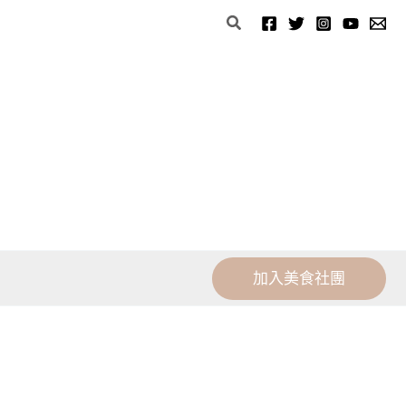
分
搜
類
尋
加入美食社團