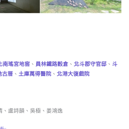
化南瑤宮地窖
、
員林鐵路穀倉
、
北斗郡守官邸
、
斗
地古厝
、
土庫萬得醫院
、
北港大復戲院
猜、盧詩韻、吳極、姜鴻逸