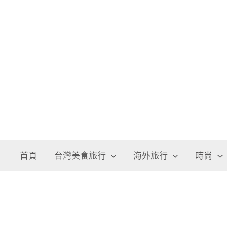
跳
至
主
要
內
容
首頁
台灣美食旅行
海外旅行
時尚