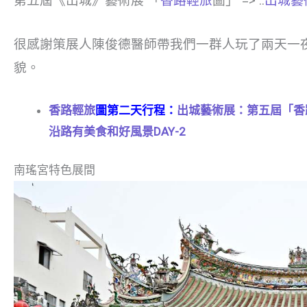
第五屆《出城》藝術展 「
香路輕旅
圖」 => ::
出城藝術
很感謝策展人陳俊德醫師帶我們一群人玩了兩天一
貌。
香路輕旅
圖第二天行程：
出城藝術展：第五屆「香
沿路有美食和好風景DAY-2
南瑤宮特色展間