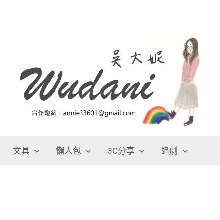
文具
懶人包
3C分享
追劇