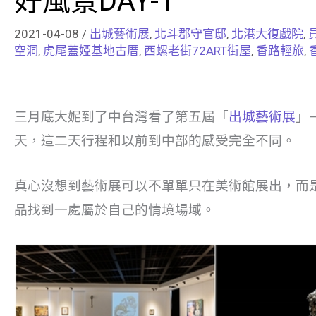
好風景DAY-1
2021-04-08
/
出城藝術展
,
北斗郡守官邸
,
北港大復戲院
,
空洞
,
虎尾蓋婭基地古厝
,
西螺老街72ART街屋
,
香路輕旅
,
三月底大妮到了中台灣看了第五屆「
出城藝術展
」
天，這二天行程和以前到中部的感受完全不同。
真心沒想到藝術展可以不單單只在美術館展出，而
品找到一處屬於自己的情境場域。