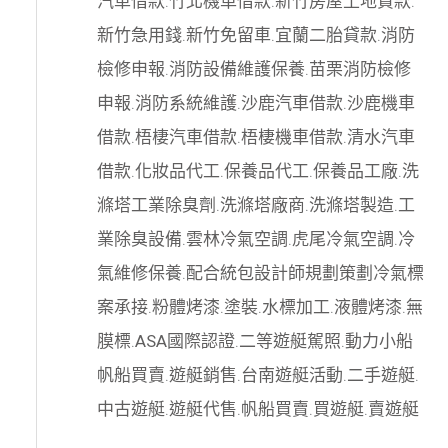
汽車借款
.
竹北機車借款
.
新竹房屋土地貸款
.
新竹急用錢
.
新竹免留車
.
宜蘭二胎貸款
.
消防
檢修申報
.
消防設備維護保養
.
苗栗消防檢修
申報
.
消防系統維護
.
沙鹿汽車借款
.
沙鹿機車
借款
.
梧棲汽車借款
.
梧棲機車借款
.
清水汽車
借款
.
化妝品代工
.
保養品代工
.
保養品工廠
.
洗
滌塔工業除臭劑
.
洗滌塔廠商
.
洗滌塔製造
.
工
業除臭設備
.
雲林冷氣空調
.
虎尾冷氣空調
.
冷
氣維修保養
.
配合統包設計師規劃策劃
冷氣標
案承接
.
粉體烤漆
.
塗裝
.
水標加工
.
液體烤漆
.
無
膜標
.
ASA國際認證
.
二等遊艇駕照
.
動力小船
帆船買賣
.
遊艇銷售
.
台南遊艇活動
.
二手遊艇
.
中古遊艇
.
遊艇代售
.
帆船買賣
.
買遊艇
.
賣遊艇