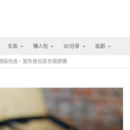
文具
懶人包
3C分享
追劇
空間採光佳，室外坐位區也很舒適