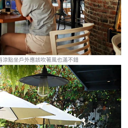
再涼點坐戶外應該吹著風也滿不錯