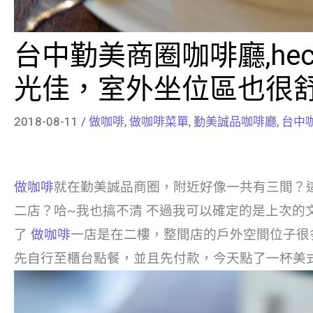
台中勤美商圈咖啡廳,he
光佳，室外坐位區也很
2018-08-11
/
做咖啡
,
做咖啡菜單
,
勤美誠品咖啡廳
,
台中
做咖啡
就在勤美誠品商圈，附近好像一共有三間？
二店？哈~我也搞不清 不過我可以確定的是上次的
了
做咖啡
一店是在二樓，整間店的戶外空間位子很
先自行至櫃台點餐，並且先付款，今天點了一杯美