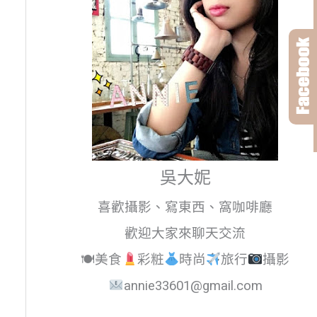
吳大妮
喜歡攝影、寫東西、窩咖啡廳
歡迎大家來聊天交流
🍽美食
彩粧
時尚
旅行
攝影
annie33601@gmail.com