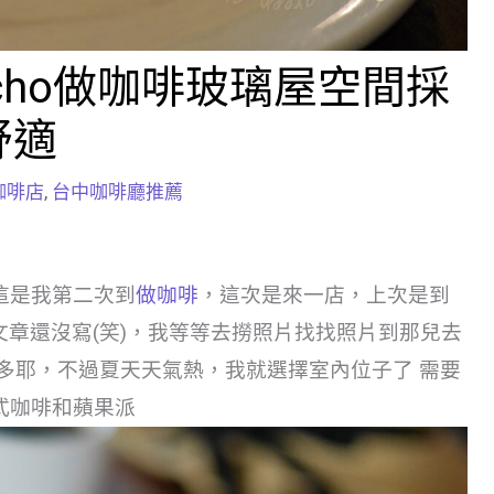
cho做咖啡玻璃屋空間採
舒適
咖啡店
,
台中咖啡廳推薦
這是我第二次到
做咖啡
，這次是來一店，上次是到
文章還沒寫(笑)，我等等去撈照片找找照片到那兒去
多耶，不過夏天天氣熱，我就選擇室內位子了 需要
式咖啡和蘋果派