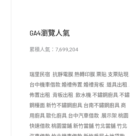
GA4瀏覽人氣
累積人氣：7,699,204
瑞里民宿
.
抗靜電膜
.
熱轉印膜
.
票貼
.
支票貼現
.
台中機車借款
.
婚禮佈置
.
婚禮背板
.
道具出租
.
佈置出租
.
背板出租
.
飲水機
.
不鏽鋼廚具
.
不鏽
鋼檯面
.
新竹不鏽鋼廚具
.
台南不鏽鋼廚具
.
商
用廚具
.
歐化廚具
.
台中汽車借款
.
展示架
.
桃園
快速借款
.
桃園當鋪
.
新竹當舖
.
竹北當舖
.
竹北