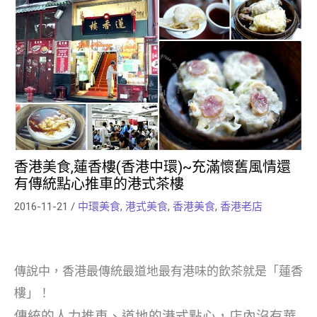
香港美食,蓮香樓(香港中環)~充滿懷舊風情還
有傳統點心推車的港式茶樓
2016-11-21
/
中環美食
,
港式美食
,
香港美食
,
香港老店
傳說中，香港最傳統最道地最有港味的飲茶就是「蓮香
樓」！
傳統的人力推車、道地的港式點心，店內沒有華