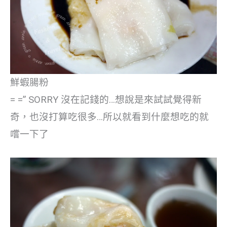
鮮蝦腸粉
= =” SORRY 沒在記錢的…想說是來試試覺得新
奇，也沒打算吃很多…所以就看到什麼想吃的就
嚐一下了