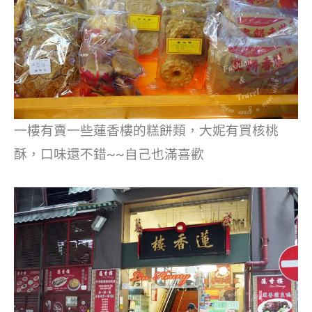
一樓有賣一些蓮香樓的糕餅類，大妮有買核桃
酥，口味還不錯~~自己也滿喜歡