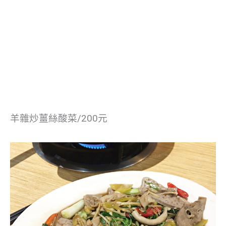
羊雜炒薑絲酸菜/200元