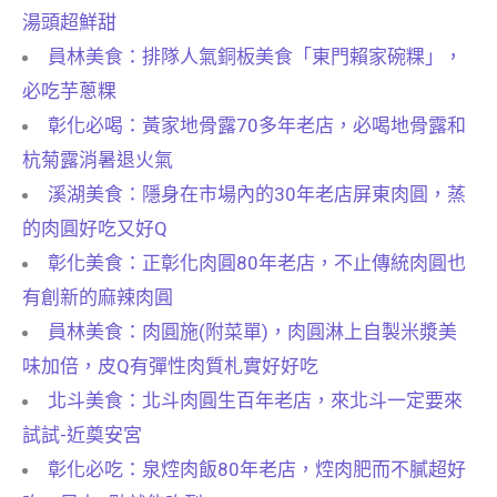
湯頭超鮮甜
員林美食：排隊人氣銅板美食「東門賴家碗粿」，
必吃芋蔥粿
彰化必喝：黃家地骨露70多年老店，必喝地骨露和
杭菊露消暑退火氣
溪湖美食：隱身在市場內的30年老店屏東肉圓，蒸
的肉圓好吃又好Q
彰化美食：正彰化肉圓80年老店，不止傳統肉圓也
有創新的麻辣肉圓
員林美食：肉圓施(附菜單)，肉圓淋上自製米漿美
味加倍，皮Q有彈性肉質札實好好吃
北斗美食：北斗肉圓生百年老店，來北斗一定要來
試試-近奠安宮
彰化必吃：泉焢肉飯80年老店，焢肉肥而不膩超好