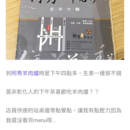
到
阿秀羊肉爐
時是下午四點多，生意一樣很不錯
莫非彰化人的下午茶喜歡吃羊肉爐？？
店員快速的站桌邊等點餐點，讓我有點壓力因為
我還沒看完menu呀…