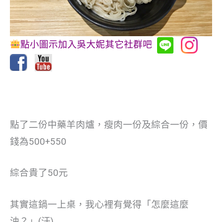
點小圖示加入吳大妮其它社群吧
點了二份中藥羊肉爐，瘦肉一份及綜合一份，價
錢為500+550
綜合貴了50元
其實這鍋一上桌，我心裡有覺得「怎麼這麼
油？」(汗)