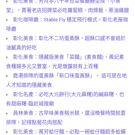
彰化美食：芳月亭六十年台菜餐廳轉型成「小食
堂」，賣著老店招牌菜必吃蘿蔔糕、肉燥飯、蔥油雞腿
彰化咖啡廳：Stable Fly 穩定飛行模式，彰化老屋咖
啡廳
彰化美食：彰化不二坊蛋黃酥，超酥口感不會過於
油膩真的好吃
彰化美食：隱藏版美食「菜麵」(素食麵)，黃記素
食種類多元又豐富，光是燉露就有上百種
鹿港排隊的蛋黃酥「新口味蛋黃酥」， 這可是在地
人才知道的隱藏美食
彰化名產：必吃大元餅行(大元蔴糬)的鹹麻糬，也
有甜麻糬-臨近城隍廟
員林美食：古早味美食榕米糕，還沒晚餐時間就要
排隊，記得點菊花肉搭配
彰化美食：萬芳蛤仔麵，必點一碗蛤仔麵超多蛤蠣