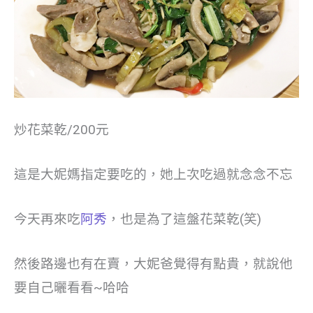
炒花菜乾/200元
這是大妮媽指定要吃的，她上次吃過就念念不忘
今天再來吃
阿秀
，也是為了這盤花菜乾(笑)
然後路邊也有在賣，大妮爸覺得有點貴，就說他
要自己曬看看~哈哈