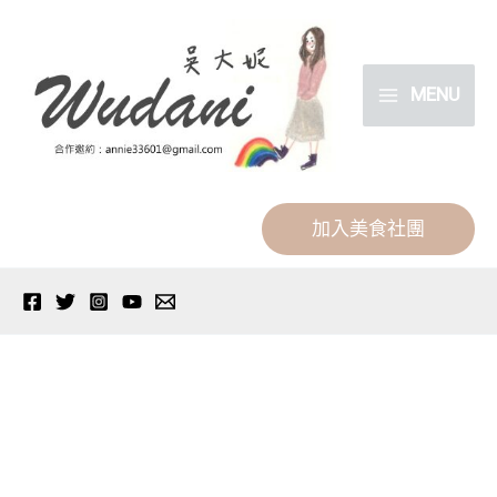
跳
分
至
類
主
MENU
要
內
容
加入美食社團