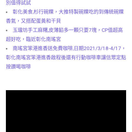
別值得試試
彰化美食,杉行碗粿，大推特製碗粿吃的到傳統碗粿
香氣，又搭配蛋黃和干貝
玉瓏坊手工麻糬,皮薄餡多一顆只要7塊，CP值超高
超好吃，臨近彰化南瑤宮
南瑤宮笨港進香送免費咖啡,日期2021/3/18-4/17，
彰化南瑤宮笨港進香啟程後還有行動咖啡車讓信眾定點
按讚喝咖啡