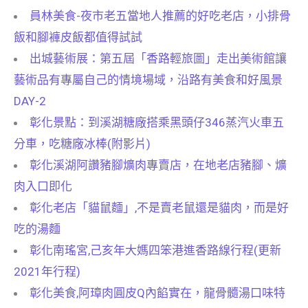
員林美食-夜市老五當地人推薦的好吃老店，小排骨
飯和腳褲皮飯都值得試試
出城藝術展：第五屆「香路輕旅圖」走出美術館讓
藝術品有專屬自己的情境場域，沿路有美食和好風景
DAY-2
彰化景點：到溪湖糖廠搭乘黑頭仔346蒸汽火車五
分車，吃糖廠冰棒(附影片)
彰化溪湖阿讚豬腳爌肉專賣店，在地老店豬腳、爌
肉入口即化
彰化老店「貓鼠麵」,不是賣老鼠還是貓肉，而是好
吃的湯麵
彰化南瑤宮,己亥年大媽四笨港進香路線行程(更新
2021年行程)
彰化美食,阿璋肉圓皮Q內餡實在，龍骨髓湯口味特